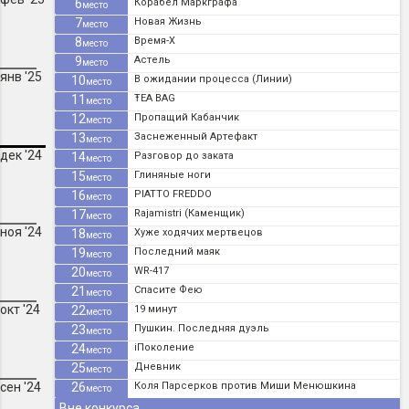
6
Корабел Маркграфа
место
7
Новая Жизнь
место
8
Время-X
место
9
Астель
место
янв '25
10
В ожидании процесса (Линии)
место
11
ŦEA BAG
место
12
Пропащий Кабанчик
место
13
Заснеженный Артефакт
место
дек '24
14
Разговор до заката
место
15
Глиняные ноги
место
16
PIATTO FREDDO
место
17
Rajamistri (Каменщик)
место
ноя '24
18
Хуже ходячих мертвецов
место
19
Последний маяк
место
20
WR-417
место
21
Спасите Фею
место
окт '24
22
19 минут
место
23
Пушкин. Последняя дуэль
место
24
iПоколение
место
25
Дневник
место
сен '24
26
Коля Парсерков против Миши Менюшкина
место
Вне конкурса