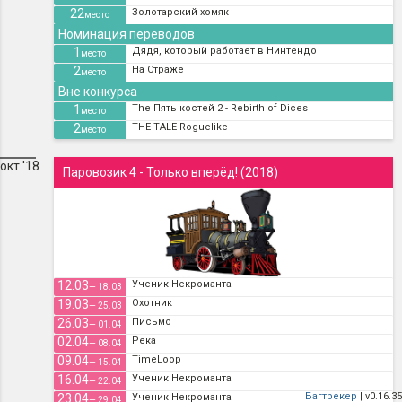
22
Золотарский хомяк
место
Номинация переводов
1
Дядя, который работает в Нинтендо
место
2
На Страже
место
Вне конкурса
1
The Пять костей 2 - Rebirth of Dices
место
2
THE TALE Roguelike
место
окт '18
Паровозик 4 - Только вперёд! (2018)
12.03
Ученик Некроманта
— 18.03
19.03
Охотник
— 25.03
26.03
Письмо
— 01.04
02.04
Река
— 08.04
09.04
TimeLoop
— 15.04
16.04
Ученик Некроманта
— 22.04
Багтрекер
| v0.16.35
23.04
Ученик Некроманта
— 29.04