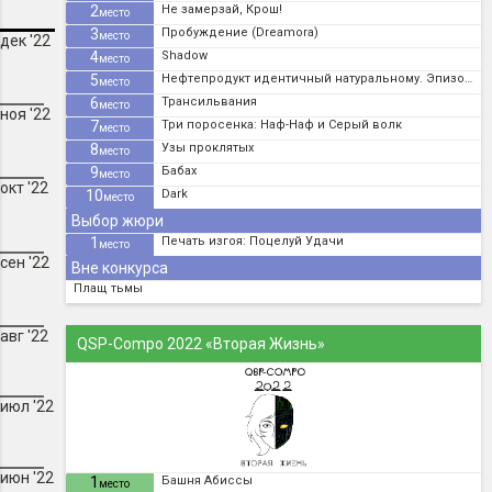
2
Не замерзай, Крош!
место
3
Пробуждение (Dreamora)
место
дек '22
4
Shadow
место
5
Нефтепродукт идентичный натуральному. Эпизод I
место
6
Трансильвания
место
ноя '22
7
Три поросенка: Наф-Наф и Серый волк
место
8
Узы проклятых
место
9
Бабах
место
окт '22
10
Dark
место
Выбор жюри
1
Печать изгоя: Поцелуй Удачи
место
сен '22
Вне конкурса
Плащ тьмы
авг '22
QSP-Compo 2022 «Вторая Жизнь»
июл '22
июн '22
1
Башня Абиссы
место