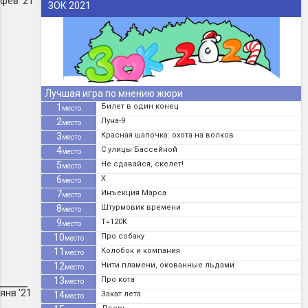
фев '21
ЗОК 2021
Лучшая игра по мнению жюри
1
Билет в один конец
место
2
Луна-9
место
3
Красная шапочка: охота на волков
место
4
С улицы Бассейной
место
5
Не сдавайся, скелет!
место
6
X
место
7
Инъекция Марса
место
8
Штурмовик времени
место
9
T=120K
место
10
Про собаку
место
11
Колобок и компания
место
12
Нити пламени, окованные льдами
место
13
Про кота
место
янв '21
14
Закат лета
место