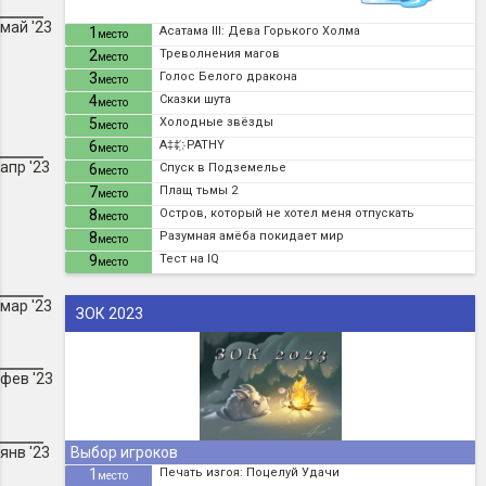
май '23
1
Асатама III: Дева Горького Холма
место
2
Треволнения магов
место
3
Голос Белого дракона
место
4
Сказки шута
место
5
Холодные звёзды
место
6
A‡‡ ҉ PATHY
место
апр '23
6
Спуск в Подземелье
место
7
Плащ тьмы 2
место
8
Остров, который не хотел меня отпускать
место
8
Разумная амёба покидает мир
место
9
Тест на IQ
место
мар '23
ЗОК 2023
фев '23
янв '23
Выбор игроков
1
Печать изгоя: Поцелуй Удачи
место