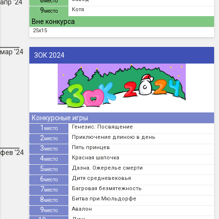
8
апр '24
место
9
Котя
место
Вне конкурса
25x15
мар '24
ЗОК 2024
Конкурсные игры
1
Генезис: Посвящение
место
2
Приключение длиною в день
место
3
Пять принцев
место
фев '24
4
Красная шапочка
место
5
Даэна. Ожерелье смерти
место
6
Дитя средневековья
место
7
Багровая безмятежность
место
8
Битва при Мюльдорфе
место
9
Авалон
место