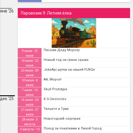
янв '26
Паровозик 9: Летняя ёлка
Письма Деду Морозу
9 июня - 15
июня
Новый год на грани срыва
16 июня - 22
июня
JokeApi шутки на нашей FURQе
23 июня - 29
июня
Ай, Мороз!
30 июня - 6
июля
Skull Prototype
7 июля - 13
июля
дек '25
K.O.Cxronicles
14 июля - 20
июля
Талцетл и Тума
21 июля - 27
июля
Новогодний сюрприз
28 июля - 3
августа
Поход за покупками в Лихой Город
4 августа - 10