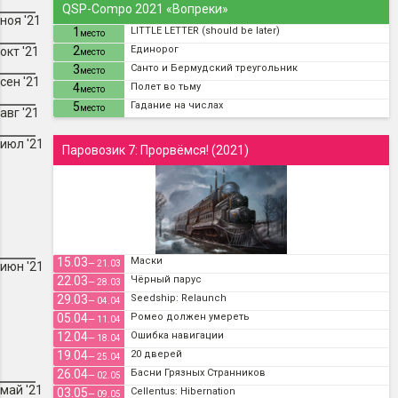
QSP-Compo 2021 «Вопреки»
ноя '21
1
LITTLE LETTER (should be later)
место
2
Единорог
окт '21
место
3
Санто и Бермудский треугольник
место
сен '21
4
Полет во тьму
место
5
Гадание на числах
место
авг '21
июл '21
Паровозик 7: Прорвёмся! (2021)
15.03
Маски
— 21.03
июн '21
22.03
Чёрный парус
— 28.03
29.03
Seedship: Relaunch
— 04.04
05.04
Ромео должен умереть
— 11.04
12.04
Ошибка навигации
— 18.04
19.04
20 дверей
— 25.04
26.04
Басни Грязных Странников
— 02.05
май '21
03.05
Cellentus: Hibernation
— 09.05