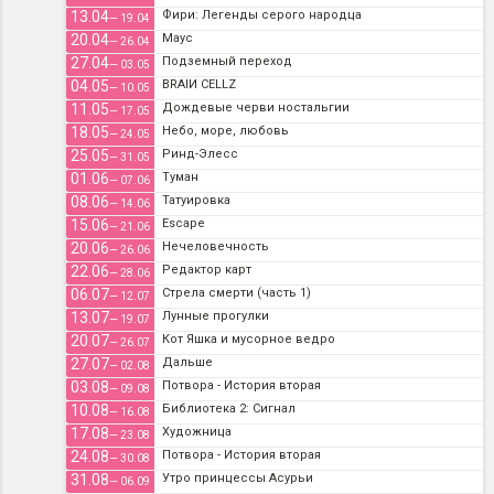
13.04
Фири: Легенды серого народца
— 19.04
20.04
Маус
— 26.04
27.04
Подземный переход
— 03.05
04.05
BRAIИ CELLZ
— 10.05
11.05
Дождевые черви ностальгии
— 17.05
18.05
Небо, море, любовь
— 24.05
25.05
Ринд-Элесс
— 31.05
01.06
Туман
— 07.06
08.06
Татуировка
— 14.06
15.06
Escape
— 21.06
20.06
Нечеловечность
— 26.06
22.06
Редактор карт
— 28.06
06.07
Стрела смерти (часть 1)
— 12.07
13.07
Лунные прогулки
— 19.07
20.07
Кот Яшка и мусорное ведро
— 26.07
27.07
Дальше
— 02.08
03.08
Потвора - История вторая
— 09.08
10.08
Библиотека 2: Сигнал
— 16.08
17.08
Художница
— 23.08
24.08
Потвора - История вторая
— 30.08
31.08
Утро принцессы Асурьи
— 06.09