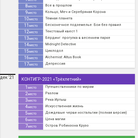
8
Все в прошлом
место
9
Кольцо, Меч и Серебряная Корона
место
10
Тёмная планета
место
11
Бесконечное подземелье: Бои без правил
место
12
Текстовый квест 1
место
13
Бёрдинг: прогулка в весеннем парке
место
14
Midnight Detective
место
15
Циклодол
место
16
Alchemist: Altus Book
место
17
Депрессия
место
дек '21
КОНТИГР-2021 «Трёхлетний»
1
Путешественники по мирам
место
2
Разлом
место
3
Река Иртыш
место
4
Искусственная жизнь
место
5
Дождевые черви ностальгии (полная версия)
место
6
Цена магии
место
7
Остров Робинзона Крузо
место