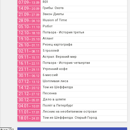
07.09
R01
— 13.09
14.09
Грибы: Охота
— 20.09
21.09
Закон Диаты
— 27.09
28.09
Illusion of Time
— 04.10
05.10
Робот
— 11.10
12.10
Потвора - История третья
— 18.10
19.10
Атлант
— 25.10
26.10
Резец картографа
— 01.11
02.11
5 троллей
— 08.11
09.11
Астрал: Верхний мир
— 15.11
16.11
Потвора - История четвертая
— 22.11
23.11
Утренний кофе
— 29.11
30.11
6 миссий
— 06.12
07.12
Шопливая лиса
— 13.12
14.12
Том из Шеффилда
— 20.12
21.12
Песенка
— 27.12
30.12
Дело в шляпе
— 05.01
04.01
Полёт в Петербург
— 10.01
11.01
Лесник на необитаемом острове
— 17.01
18.01
Том из Шеффилда: Старый Город
— 24.01