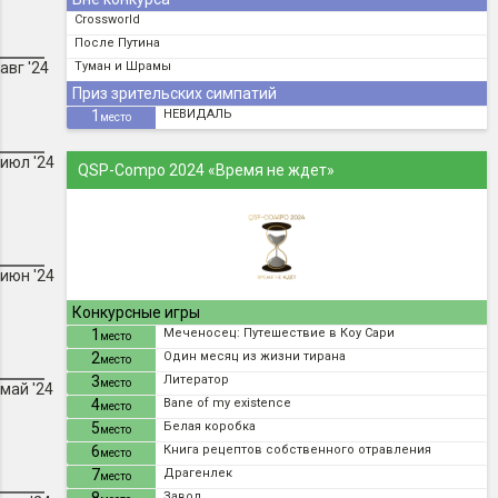
Crossworld
После Путина
авг '24
Туман и Шрамы
Приз зрительских симпатий
1
НЕВИДАЛЬ
место
июл '24
QSP-Compo 2024 «Время не ждет»
июн '24
Конкурсные игры
1
Меченосец: Путешествие в Коу Сари
место
2
Один месяц из жизни тирана
место
3
Литератор
место
май '24
4
Bane of my existence
место
5
Белая коробка
место
6
Книга рецептов собственного отравления
место
7
Драгенлек
место
Завод