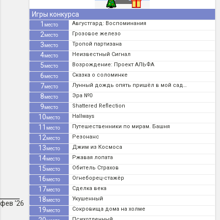
Игры конкурса
1
Августгард: Воспоминания
место
2
Грозовое железо
место
3
Тропой партизана
место
4
Неизвестный Сигнал
место
5
Возрождение: Проект АЛЬФА
место
6
Сказка о соломинке
место
7
Лунный дождь опять пришёл в мой сад…
место
8
Эра №0
место
9
Shattered Refleсtion
место
10
Hallways
место
11
Путешественники по мирам. Башня
место
12
Резонанс
место
13
Джим из Космоса
место
14
Ржавая лопата
место
15
Обитель Страхов
место
16
Огнеборец-стажёр
место
17
Сделка века
место
18
Укушенный
место
фев '26
19
Сокровища дома на холме
место
Психотленный