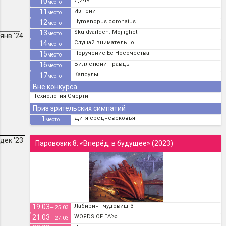
10
Дичь
место
11
Из тени
место
12
Hymenopus coronatus
место
13
Skuldvärlden: Möjlighet
место
янв '24
14
Слушай внимательно
место
15
Поручение Её Носочества
место
16
Биллетюни правды
место
17
Капсулы
место
Вне конкурса
Технология Смерти
Приз зрительских симпатий
1
Дитя средневековья
место
дек '23
Паровозик 8: «Вперёд, в будущее» (2023)
19.03
Лабиринт чудовищ 3
— 25.03
21.03
WOЯDS OF EɅϡ҂
— 27.03