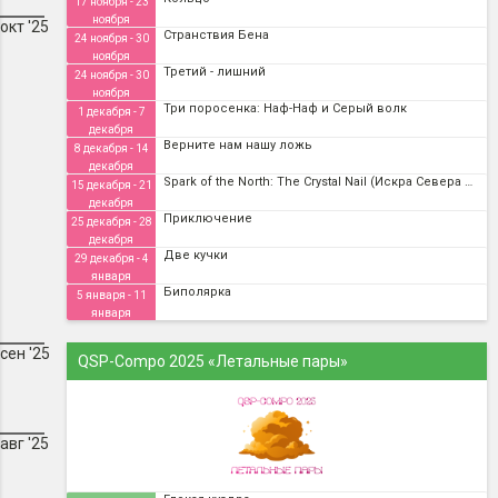
17 ноября - 23
ноября
окт '25
Странствия Бена
24 ноября - 30
ноября
Третий - лишний
24 ноября - 30
ноября
Три поросенка: Наф-Наф и Серый волк
1 декабря - 7
декабря
Верните нам нашу ложь
8 декабря - 14
декабря
Spark of the North: The Crystal Nail (Искра Севера и Хрустальный Гвоздь)
15 декабря - 21
декабря
Приключение
25 декабря - 28
декабря
Две кучки
29 декабря - 4
января
Биполярка
5 января - 11
января
сен '25
QSP-Compo 2025 «Летальные пары»
авг '25