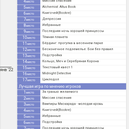
4
Миссия спасения
место
5
Alchemist: Altus Book
место
6
Книгочей(Bookre)
место
7
Депрессия
место
8
Избранные
место
9
Последняя ночь хорошей принцессы
место
10
Тёмная планета
место
11
Бёрдинг: прогулка в весеннем парке
место
12
Бесконечное подземелье: Бои без правил
место
13
Подстройка
место
14
Кольцо, Меч и Серебряная Корона
место
15
Текстовый квест 1
место
янв '22
16
Midnight Detective
место
17
Циклодол
место
Лучшая игра по мнению игроков
1
За гранью желаемого
место
2
Миссия спасения
место
3
Вампиры Маскарада - молодая кровь
место
4
Книгочей(Bookre)
место
5
Избранные
место
6
Подстройка
место
7
Последняя ночь хорошей принцессы
место