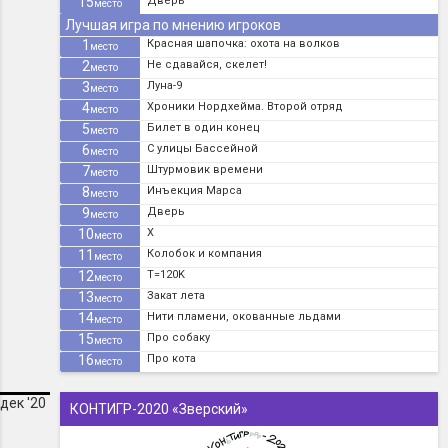
15
Дверь
место
Лучшая игра по мнению игроков
1
Красная шапочка: охота на волков
место
2
Не сдавайся, скелет!
место
3
Луна-9
место
4
Хроники Нордхейма. Второй отряд
место
5
Билет в один конец
место
6
С улицы Бассейной
место
7
Штурмовик времени
место
8
Инъекция Марса
место
9
Дверь
место
10
X
место
11
Колобок и компания
место
12
T=120K
место
13
Закат лета
место
14
Нити пламени, окованные льдами
место
15
Про собаку
место
16
Про кота
место
дек '20
КОНТИГР-2020 «Зверский»