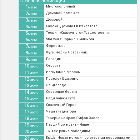
Основная номинация
1
Многоколонный
место
2
Домовой поможет
место
3
Домовой
место
4
Саэска. Демоны и их хозяева
место
5
Теория «Сказочного» Градостроения
место
6
Star Wars: Турнир Юнлингов
место
7
Форестьер
место
8
Фуга. Чёрный странник.
место
9
Паладин
место
10
Серость
место
11
Испытание Марсом
место
12
Поселок Бухарино
место
13
Эльдорадо
место
14
Северные берега
место
15
Ради чашки супа
место
16
Сказочный Герой
место
17
Чаша гладиатора
место
18
Таверна на краю Рифов Хаоса
место
19
Павший во мраке - Иные
место
20
Ты всё равно победишь!
место
21
КрШа: Новая история со старыми персонажами
место