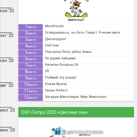
ноя '20
1
MindVector
место
2
Оглядываюсь, но бегу. Глава I: Ученик мага.
место
окт '20
3
Дискордант
место
4
Hell love
место
5
Перчатка Лета, кубок Зимы
место
6
За двумя зайцами
место
сен '20
7
Капитан Бездны-24
место
8
39
место
9
Поймай эту кошку!
место
10
Новая Арена
авг '20
место
11
Сверх Небес!
место
12
Загадки Минотавра: Мир Животных.
место
июл '20
QSP-Compo 2020 «Цветные сны»
июн '20