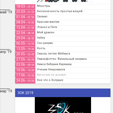
18.03
Монстры
— 24.03
25.03
Бесконечность простых вещей
май '19
— 31.03
01.04
Caravan
— 07.04
08.04
Красная мантия
— 14.04
15.04
Этанол и Петя
— 21.04
22.04
Мой дракон
— 28.04
29.04
Valley
— 05.05
06.05
Сон разума
— 12.05
13.05
Кость
— 19.05
апр '19
20.05
Сквозь петлю Мёбиуса
— 26.05
27.05
Лаверфоттен: Финальный экзамен
— 02.06
03.06
Хамса бабушки Карашаш
— 09.06
10.06
Ученик Некроманта
— 16.06
17.06
Вагончик не доехал!
— 23.06
24.06
Кое что о Золушке
— 30.06
мар '19
ЗОК 2019