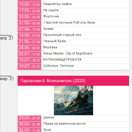
10.05
Симулятор лифта
— 16.05
17.05
На ощупь
— 23.05
24.05
Форточка
— 30.05
31.05
7 мастей пустыни Руб-эль-Хали
— 06.06
07.06
Знамя
— 13.06
14.06
Проклятый старый лес
— 20.06
апр '21
21.06
Черный Храм
— 27.06
28.06
Верёвка
— 04.07
05.07
Sleep Master: City of Nightmare
— 11.07
12.07
КОТЕНОКИЩЕТРОБОТА
— 18.07
19.07
Cellentus: Terminal
— 25.07
мар '21
Паровозик 6: Апокалипсис (2020)
23.03
Цветы
— 29.03
30.03
Пушка на каменном мосту
— 05.04
06.04
Урзи
— 12.04