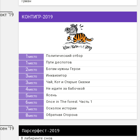
Туман
окт '19
КОНТИГР-2019
1
Политический отбор
место
1
Пути деспотов
место
2
Богам нужны Герои
место
3
Инквизитор
место
3
Чай, Кот и Старые Сказки
место
4
Не идите за бабочкой
место
5
Ясень
место
6
Once in The forest. Часть 1
место
7
Осколок истории
место
8
Обратная Сторона
место
сен '19
Парсерфест-2019
В лабиринте снов