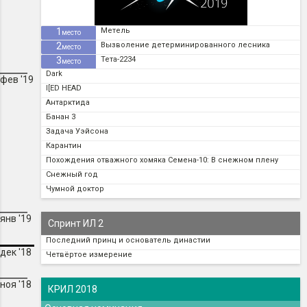
1
Метель
место
2
Вызволение детерминированного лесника
место
3
Тета-2234
место
Dark
фев '19
I[ED HEAD
Антарктида
Банан 3
Задача Уэйсона
Карантин
Похождения отважного хомяка Семена-10: В снежном плену
Снежный год
Чумной доктор
янв '19
Спринт ИЛ 2
Последний принц и основатель династии
дек '18
Четвёртое измерение
ноя '18
КРИЛ 2018