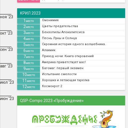
КРИЛ 2023
ноя '23
1
Омонимия
место
2
Цветы предательства
место
3
Бензопилы Апокалипсиса
окт '23
место
4
Песнь Луны и Солнца
место
5
Скромная история одного волшебника.
место
сен '23
6
Алхимик
место
7
Приход ночи: Книга откровений
место
8
Америка приветствует вас!
место
авг '23
9
Багомаг: первый экзамен
место
10
Испытание смелости
место
11
Хорошка и летающая тарелка
место
июл '23
12
Космокрот 2
место
июн '23
QSP-Compo 2023 «Пробуждение»