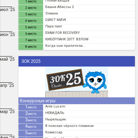
Глокая куздра
1 место
Башня Абиссы 2
2 место
июл '25
Элиана
3 место
DØN'T MØV€
4 место
Пара пихт
5 место
EXAM FOR RECOVERY
июн '25
6 место
КИБЕРПАНК 2077: ВЗЛОМ
7 место
Когда они прилетели...
8 место
май '25
ЗОК 2025
апр '25
Конкурсные игры
1
Ante Lucem
место
мар '25
2
НЕВИДАЛЬ
место
3
Ныряльщик
место
4
В поисках чёрного пламени
место
5
Комиссар
место
фев '25