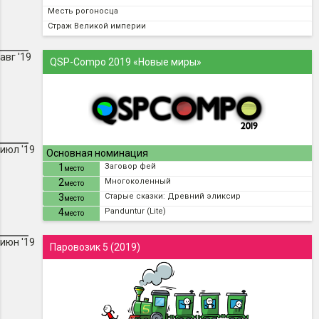
Месть рогоносца
Страж Великой империи
авг '19
QSP-Compo 2019 «Новые миры»
июл '19
Основная номинация
1
Заговор фей
место
2
Многоколенный
место
3
Старые сказки: Древний эликсир
место
4
Panduntur (Lite)
место
июн '19
Паровозик 5 (2019)