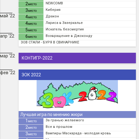
2
NEWCOMB
место
3
Киберия
место
май '22
4
Дракон
место
4
Лариса в Зазеркалье
место
5
Искатель безсмертия
место
апр '22
6
Возвращение в Джоконду
место
ЗОВ СТАЛИ - БУРЯ В СВИНАРНИКЕ
мар '22
КОНТИГР-2022
фев '22
ЗОК 2022
Лучшая игра по мнению жюри
1
За гранью желаемого
место
2
Все в прошлом
место
3
Вампиры Маскарада - молодая кровь
место