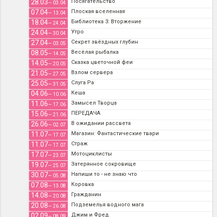
28.03
Посягательство
— 03.04
07.04
Плоская вселенная
— 13.04
18.04
Библиотека 3: Вторжение
— 24.04
24.04
Утро
— 30.04
27.04
Секрет звёздных глубин
— 03.05
08.05
Весёлая рыбалка
— 14.05
14.05
Сказка цветочной феи
— 20.05
21.05
Взлом сервера
— 27.05
25.05
Слуга Ра
— 31.05
04.06
Кеша
— 10.06
11.06
Замысел Творца
— 17.06
15.06
ПЕРЕДАЧА
— 21.06
26.06
В ожидании рассвета
— 02.07
11.07
Магазин: Фантастические твари
— 17.07
11.07
Страж
— 17.07
17.07
Мотоциклисты
— 23.07
19.07
Затерянное сокровище
— 25.07
30.07
Напиши то - не знаю что
— 05.08
07.08
Коровка
— 13.08
14.08
Гражданин
— 20.08
20.08
Подземелья водного мага
— 26.08
02.09
Джим и Фред
— 08.09