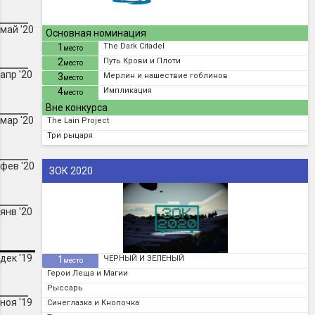
май '20
Основная номинация
1
The Dark Citadel
место
2
Путь Крови и Плоти
место
апр '20
3
Мерлин и нашествие гоблинов
место
4
Импликация
место
Вне конкурса
мар '20
The Lain Project
Три рыцаря
фев '20
ЗОК 2020
янв '20
дек '19
1
ЧЕРНЫЙ И ЗЕЛЕНЫЙ
место
Герои Леща и Магии
Рыссарь
ноя '19
Синеглазка и Кнопочка