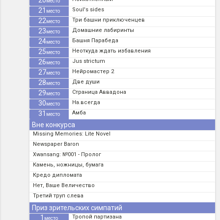
20
место
21
Soul's sides
место
22
Три башни приключенцев
место
23
Домашние лабиринты
место
24
Башня Парабеда
место
25
Неоткуда ждать избавления
место
26
Jus strictum
место
27
Нейромастер 2
место
28
Две души
место
29
Страница Аввадона
место
30
На.всегда
место
31
Амба
место
Вне конкурса
Missing Memories: Lite Novel
Newspaper Baron
Xwansang: №001 - Пролог
Камень, ножницы, бумага
Кредо дипломата
Нет, Ваше Величество
Третий труп слева
Приз зрительских симпатий
1
Тропой партизана
место