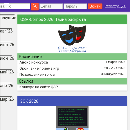
Регистрация
текущие
QSP-Compo 2026: Тайна раскрыта
авг '26
июл '26
Расписание
июн '26
Анонс конкурса
1 марта 2026
Окончание приёма игр
28 июня 2026
май '26
Подведение итогов
30 августа 2026
Ссылки
апр '26
Конкурс на сайте QSP
мар '26
ЗОК 2026