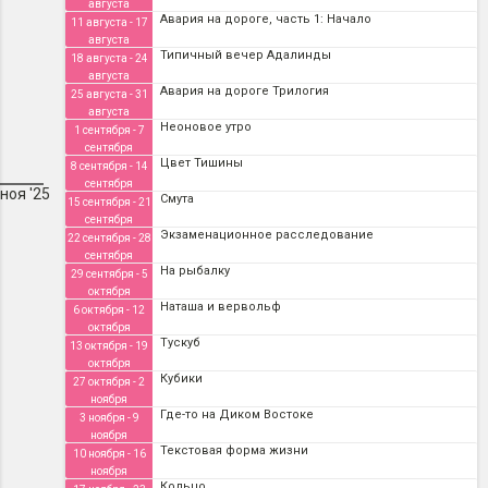
августа
Авария на дороге, часть 1: Начало
11 августа - 17
августа
Типичный вечер Адалинды
18 августа - 24
августа
Авария на дороге Трилогия
25 августа - 31
августа
Неоновое утро
1 сентября - 7
сентября
Цвет Тишины
8 сентября - 14
сентября
ноя '25
Смута
15 сентября - 21
сентября
Экзаменационное расследование
22 сентября - 28
сентября
На рыбалку
29 сентября - 5
октября
Наташа и вервольф
6 октября - 12
октября
Тускуб
13 октября - 19
октября
Кубики
27 октября - 2
ноября
Где-то на Диком Востоке
3 ноября - 9
ноября
Текстовая форма жизни
10 ноября - 16
ноября
Кольцо