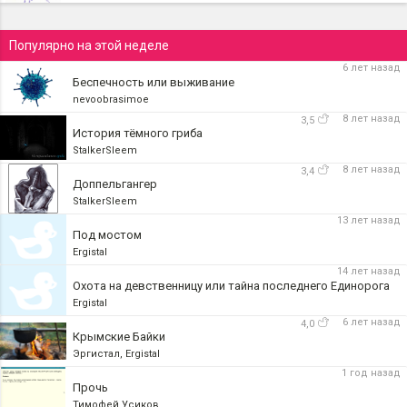
Популярно на этой неделе
6 лет назад
Беспечность или выживание
nevoobrasimoe
8 лет назад
3,5
История тёмного гриба
StalkerSleem
8 лет назад
3,4
Доппельгангер
StalkerSleem
13 лет назад
Под мостом
Ergistal
14 лет назад
Охота на девственницу или тайна последнего Единорога
Ergistal
6 лет назад
4,0
Крымские Байки
Эргистал, Ergistal
1 год назад
Прочь
Тимофей Усиков