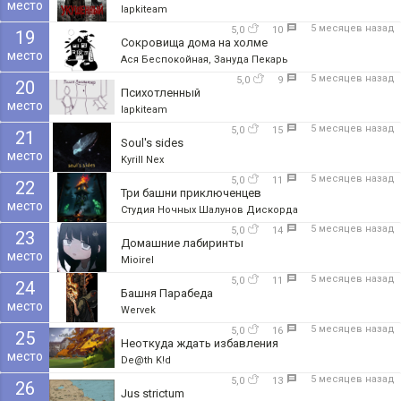
место
lapkiteam
5 месяцев назад
5,0
10
19
Сокровища дома на холме
место
Ася Беспокойная, Зануда Пекарь
5 месяцев назад
5,0
9
20
Психотленный
место
lapkiteam
5 месяцев назад
5,0
15
21
Soul's sides
место
Kyrill Nex
5 месяцев назад
5,0
11
22
Три башни приключенцев
место
Студия Ночных Шалунов Дискорда
5 месяцев назад
5,0
14
23
Домашние лабиринты
место
Mioirel
5 месяцев назад
5,0
11
24
Башня Парабеда
место
Wervek
5 месяцев назад
5,0
16
25
Неоткуда ждать избавления
место
De@th K!d
5 месяцев назад
5,0
13
26
Jus strictum