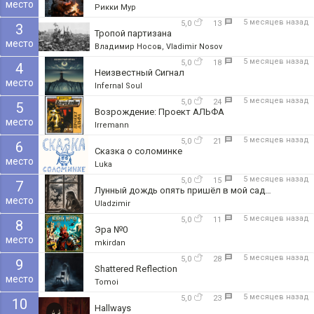
место
Рикки Мур
5 месяцев назад
5,0
13
3
Тропой партизана
место
Владимир Носов, Vladimir Nosov
5 месяцев назад
5,0
18
4
Неизвестный Сигнал
место
Infernal Soul
5 месяцев назад
5,0
24
5
Возрождение: Проект АЛЬФА
место
Irremann
5 месяцев назад
5,0
21
6
Сказка о соломинке
место
Luka
5 месяцев назад
5,0
15
7
Лунный дождь опять пришёл в мой сад…
место
Uladzimir
5 месяцев назад
5,0
11
8
Эра №0
место
mkirdan
5 месяцев назад
5,0
28
9
Shattered Refleсtion
место
Tomoi
5 месяцев назад
5,0
23
10
Hallways