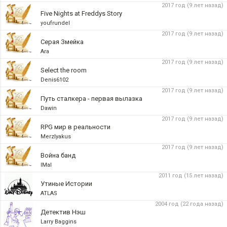
2017 год (9 лет назад)
Five Nights at Freddys Story
youfrundel
2017 год (9 лет назад)
Серая Змейка
Ara
2017 год (9 лет назад)
Select the room
Denis6102
2017 год (9 лет назад)
Путь сталкера - первая вылазка
Dawin
2017 год (9 лет назад)
RPG мир в реальности
Merzlyakus
2017 год (9 лет назад)
Война банд
IMal
2011 год (15 лет назад)
Утиные Истории
ATLAS
2004 год (22 года назад)
Детектив Нэш
Larry Baggins