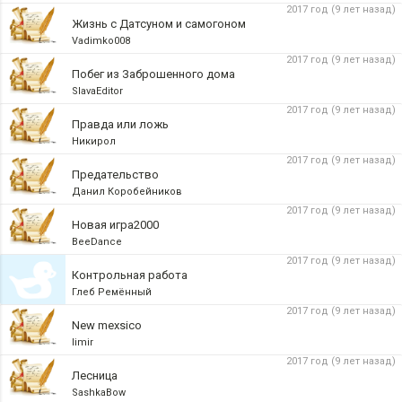
2017 год (9 лет назад)
Жизнь с Датсуном и самогоном
Vadimko008
2017 год (9 лет назад)
Побег из Заброшенного дома
SlavaEditor
2017 год (9 лет назад)
Правда или ложь
Никирол
2017 год (9 лет назад)
Предательство
Данил Коробейников
2017 год (9 лет назад)
Новая игра2000
BeeDance
2017 год (9 лет назад)
Контрольная работа
Глеб Ремённый
2017 год (9 лет назад)
New mexsico
limir
2017 год (9 лет назад)
Лесница
SashkaBow