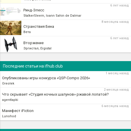
6 лет назад
Ринд-Элесс
StalkerSleem, Ioann Sahin de Dalmar
8 месяцев назад
Странствия Бена
Вета
6 лет назад
Вторжение
Эргистал, Ergistal
Последние статьи на ifhub.club
1 месяц назад
Опубликованы игры конкурса «QSP-Compo 2026»
Oreolek
2 месяца назад
Что скрывает «Студия ночных шалунов» ржавой лопатой?
agentlapki
6 месяцев назад
Манифест iFiction
Lunohod