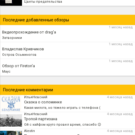
Цветы предательства
Последние добавленные обзоры
1 месяц назад
Видеопрохождение от drag'а
Затворники
1 месяц назад
Владислав Кривчиков
Остров Осьминогов
1 месяц назад
Обзор от Fireton'а
Маус
Последние комментарии
ИльяНевский
4 месяца назад
Сказка о соломинке
Какая милота, но тяжело играть с телефона (
ИльяНевский
4 месяца назад
Тропой партизана
Ой с кайфом круто провел время, спасибо 😉
Alestin
4 месяца назад