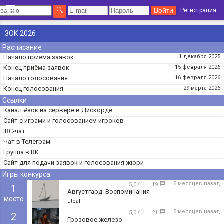
Регистрация
ЗОК 2026
Расписание
Начало приёма заявок
1 декабря 2025
Конец приёма заявок
15 февраля 2026
Начало голосования
16 февраля 2026
Конец голосования
29 марта 2026
Ссылки
Канал #зок на сервере в Дискорде
Сайт с играми и голосованием игроков
IRC-чат
Чат в Телеграм
Группа в ВК
Сайт для подачи заявок и голосования жюри
Игры конкурса
5 месяцев назад
5,0
19
1
Августгард: Воспоминания
место
uteal
5 месяцев назад
5,0
21
2
Грозовое железо