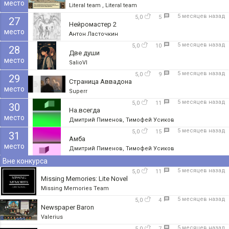
место
Literal team , Literal team
5 месяцев назад
5,0
5
27
Нейромастер 2
место
Антон Ласточкин
5 месяцев назад
5,0
10
28
Две души
место
SalioVI
5 месяцев назад
5,0
9
29
Страница Аввадона
место
Superr
5 месяцев назад
5,0
11
30
На.всегда
место
Дмитрий Пименов, Тимофей Усиков
5 месяцев назад
5,0
15
31
Амба
место
Дмитрий Пименов, Тимофей Усиков
Вне конкурса
5 месяцев назад
5,0
11
Missing Memories: Lite Novel
Missing Memories Team
5 месяцев назад
5,0
4
Newspaper Baron
Valerius
5 месяцев назад
5,0
7