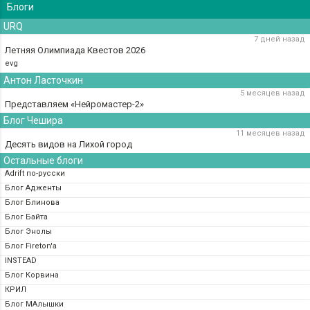
Блоги
URQ
7 дней назад
Летняя Олимпиада Квестов 2026
evg
Антон Ласточкин
5 месяцев назад
Представляем «Нейромастер-2»
Блог Чешира
11 месяцев назад
Десять видов на Лихой город
Остальные блоги
Adrift по-русски
Блог Адженты
Блог Блинова
Блог Байта
Блог Энолы
Блог Fireton'а
INSTEAD
Блог Корвина
КРИЛ
Блог МАлышки