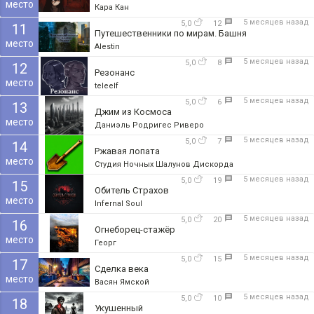
место
Кара Кан
5 месяцев назад
5,0
12
11
Путешественники по мирам. Башня
место
Alestin
5 месяцев назад
5,0
8
12
Резонанс
место
teleelf
5 месяцев назад
5,0
6
13
Джим из Космоса
место
Даниэль Родригес Риверо
5 месяцев назад
5,0
7
14
Ржавая лопата
место
Студия Ночных Шалунов Дискорда
5 месяцев назад
5,0
19
15
Обитель Страхов
место
Infernal Soul
5 месяцев назад
5,0
20
16
Огнеборец-стажёр
место
Георг
5 месяцев назад
5,0
15
17
Сделка века
место
Васян Ямской
5 месяцев назад
5,0
10
18
Укушенный