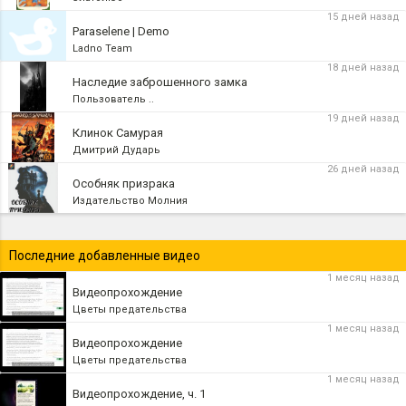
15 дней назад
Paraselene | Demo
Ladno Team
18 дней назад
Наследие заброшенного замка
Пользователь ..
19 дней назад
Клинок Самурая
Дмитрий Дударь
26 дней назад
Особняк призрака
Издательство Молния
Последние добавленные видео
1 месяц назад
Видеопрохождение
Цветы предательства
1 месяц назад
Видеопрохождение
Цветы предательства
1 месяц назад
Видеопрохождение, ч. 1