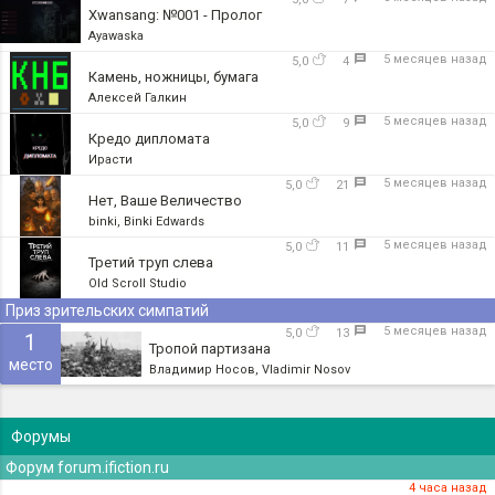
Xwansang: №001 - Пролог
Ayawaska
5 месяцев назад
5,0
4
Камень, ножницы, бумага
Алексей Галкин
5 месяцев назад
5,0
9
Кредо дипломата
Ирасти
5 месяцев назад
5,0
21
Нет, Ваше Величество
binki, Binki Edwards
5 месяцев назад
5,0
11
Третий труп слева
Old Scroll Studio
Приз зрительских симпатий
5 месяцев назад
5,0
13
1
Тропой партизана
место
Владимир Носов, Vladimir Nosov
Форумы
Форум forum.ifiction.ru
4 часа назад