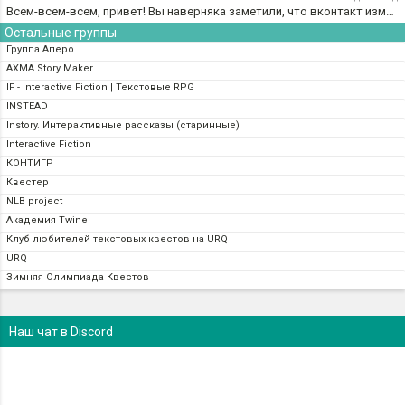
Всем-всем-всем, привет! Вы наверняка заметили, что вконтакт изменил оформление страниц. И теперь нашей группе не хватает обложки. Можете промотать страницу вверх и увидеть вместо обложки красно-серое размытое пятно. В связи с чем мы предлагаем вам поучаст
Остальные группы
Группа Аперо
AXMA Story Maker
IF - Interactive Fiction | Текстовые RPG
INSTEAD
Instory. Интерактивные рассказы (старинные)
Interactive Fiction
КОНТИГР
Квестер
NLB project
Академия Twine
Клуб любителей текстовых квестов на URQ
URQ
Зимняя Олимпиада Квестов
Наш чат в Discord