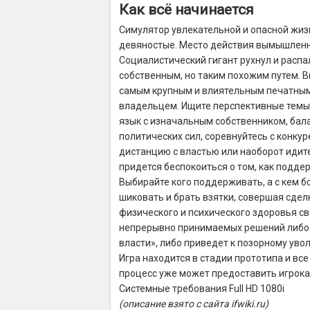
Как всё начинается
Симулятор увлекательной и опасной жиз
девяностые. Место действия вымышленно
Социалистический гигант рухнул и распа
собственным, но таким похожим путем. В
самым крупным и влиятельным печатным 
владельцем. Ищите перспективные темы 
язык с изначальным собственником, бал
политических сил, соревнуйтесь с конку
дистанцию с властью или наоборот идите
придется беспокоиться о том, как поддер
Выбирайте кого поддерживать, а с кем б
шиковать и брать взятки, совершая сдел
физического и психического здоровья с
непрерывно принимаемых решений либо 
власти», либо приведет к позорному уво
Игра находится в стадии прототипа и вс
процесс уже может предоставить игрока
Системные требования Full HD 1080i
(описание взято с сайта ifwiki.ru)