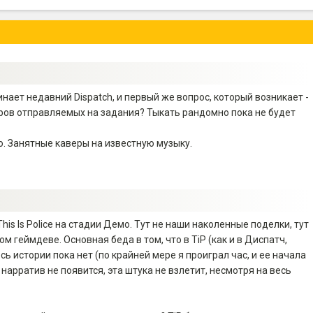
ает недавний Dispatch, и первый же вопрос, который возникает -
еров отправляемых на задания? Тыкать рандомно пока не будет
. Занятные каверы на известную музыку.
s Is Police на стадии Демо. Тут не наши наколенные поделки, тут
 геймдеве. Основная беда в том, что в TiP (как и в Диспатч,
ь истории пока нет (по крайней мере я проиграл час, и ее начала
 нарратив не появится, эта штука не взлетит, несмотря на весь