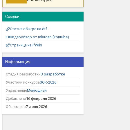
Ссылки
Статья об игре на dtf
Видеообзор от mkirdan (Youtube)
Страница на IfWiki
Информация
Стадия разработки
В разработке
Участник конкурса
ЗОК-2026
Управление
Менюшная
Добавлено
16 февраля 2026
Обновлено
7 июня 2026