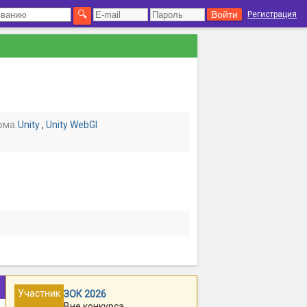
Регистрация
рма:
Unity
,
Unity WebGl
Участник
ЗОК 2026
Вне конкурса