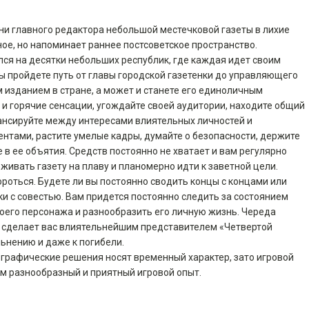
ни главного редактора небольшой местечковой газеты в лихие
е, но напоминает раннее постсоветское пространство.
лся на десятки небольших республик, где каждая идет своим
ы пройдете путь от главы городской газетенки до управляющего
изданием в стране, а может и станете его единоличным
и горячие сенсации, угождайте своей аудитории, находите общий
ансируйте между интересами влиятельных личностей и
рентами, растите умелые кадры, думайте о безопасности, держите
 в ее объятия. Средств постоянно не хватает и вам регулярно
живать газету на плаву и планомерно идти к заветной цели.
ороться. Будете ли вы постоянно сводить концы с концами или
ки с совестью. Вам придется постоянно следить за состоянием
воего персонажа и разнообразить его личную жизнь. Череда
сделает вас влиятельнейшим представителем «Четвертой
льнению и даже к погибели.
е графические решения носят временный характер, зато игровой
м разнообразный и приятный игровой опыт.