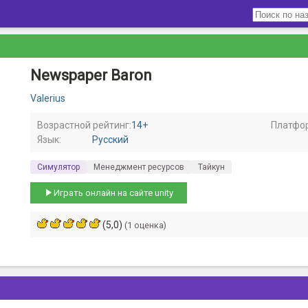
Newspaper Baron
Valerius
Возрастной рейтинг:
14+
Платфо
Язык:
Русский
Симулятор
Менеджмент ресурсов
Тайкун
Играть онлайн на сайте unity
(5,0)
(1 оценка)