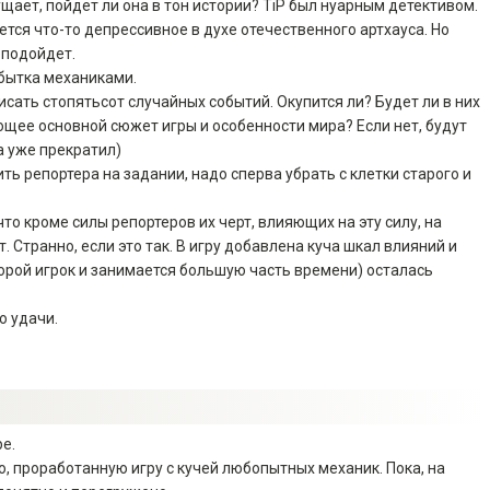
щает, пойдет ли она в тон истории? TiP был нуарным детективом.
ется что-то депрессивное в духе отечественного артхауса. Но
 подойдет.
бытка механиками.
писать стопятьсот случайных событий. Окупится ли? Будет ли в них
ее основной сюжет игры и особенности мира? Если нет, будут
са уже прекратил)
ть репортера на задании, надо сперва убрать с клетки старого и
то кроме силы репортеров их черт, влияющих на эту силу, на
. Странно, если это так. В игру добавлена куча шкал влияний и
торой игрок и занимается большую часть времени) осталась
ю удачи.
е.
, проработанную игру с кучей любопытных механик. Пока, на