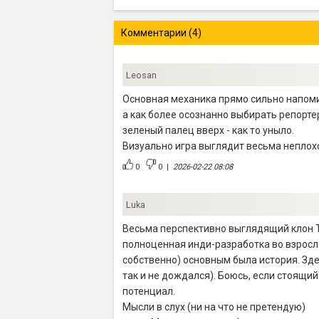
Комментарии (4)
Leosan
Основная механика прямо сильно напомин
а как более осознанно выбирать репорт
зеленый палец вверх - как то уныло.
Визуально игра выглядит весьма неплохо
0
0
|
2026-02-22 08:08
Luka
Весьма перспективно выглядящий клон Thi
полноценная инди-разработка во взрослом
собственно) основным была история. Здес
так и не дождался). Боюсь, если стоящий
потенциал.
Мысли в слух (ни на что не претендую)