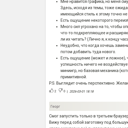
Мне нравится графика, но меня сму
Здесь, исходя из темы, тоже ожида
имеющийся стиль к этому точно не
Есть ощущение некоторого переиз
Много сил угрохано на то, чтобы о
что-то подкрепляющее и расширяющ
ли их читать? (Лично я, к концу ча
Неудобно, что когда хочешь замени
потом добавить туда нового.
Есть ощущение (может и ложное), ч
успешность ничего не воздействует
миниигр, но базовая механика (ко
примитивной.
P.S. Выглядит очень перспективно. Жела
2
0
|
2026-03-01 18:18
Георг
Смог запустить только в третьем браузер
Вижу перед собой заготовку под большую