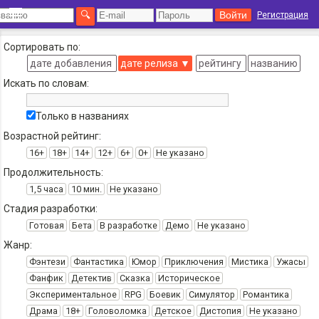
Регистрация
Сортировать по:
дате добавления
дате релиза
▼
рейтингу
названию
Искать по словам:
Только в названиях
Возрастной рейтинг:
16+
18+
14+
12+
6+
0+
Не указано
Продолжительность:
1,5 часа
10 мин.
Не указано
Стадия разработки:
Готовая
Бета
В разработке
Демо
Не указано
Жанр:
Фэнтези
Фантастика
Юмор
Приключения
Мистика
Ужасы
Фанфик
Детектив
Сказка
Историческое
Экспериментальное
RPG
Боевик
Симулятор
Романтика
Драма
18+
Головоломка
Детское
Дистопия
Не указано