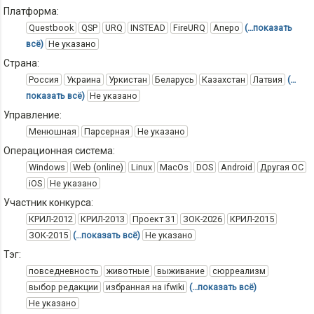
Платформа:
Questbook
QSP
URQ
INSTEAD
FireURQ
Аперо
(…показать
всё)
Не указано
Страна:
Россия
Украина
Уркистан
Беларусь
Казахстан
Латвия
(…
показать всё)
Не указано
Управление:
Менюшная
Парсерная
Не указано
Операционная система:
Windows
Web (online)
Linux
MacOs
DOS
Android
Другая ОС
iOS
Не указано
Участник конкурса:
КРИЛ-2012
КРИЛ-2013
Проект 31
ЗОК-2026
КРИЛ-2015
ЗОК-2015
(…показать всё)
Не указано
Тэг:
повседневность
животные
выживание
сюрреализм
выбор редакции
избранная на ifwiki
(…показать всё)
Не указано