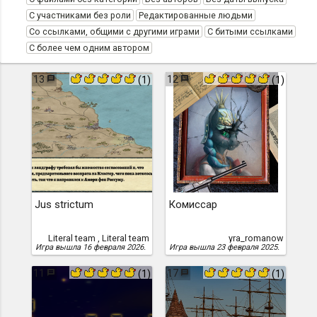
С участниками без роли
Редактированные людьми
Со ссылками, общими с другими играми
С битыми ссылками
С более чем одним автором
13
12
(1)
(1)
Jus strictum
Комиссар
Literal team , Literal team
yra_romanow
Игра вышла 16 февраля 2026.
Игра вышла 23 февраля 2025.
11
17
(1)
(1)