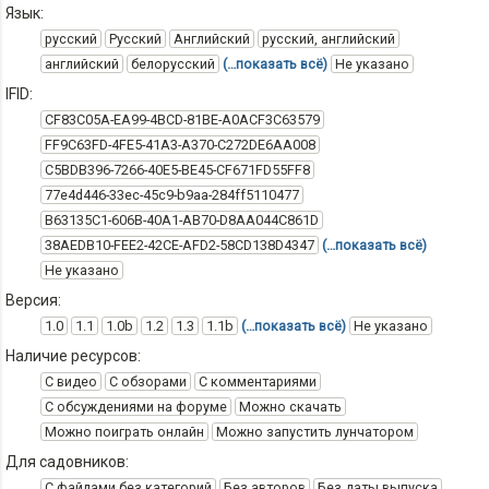
Язык:
русский
Русский
Английский
русский, английский
английский
белорусский
(…показать всё)
Не указано
IFID:
CF83C05A-EA99-4BCD-81BE-A0ACF3C63579
FF9C63FD-4FE5-41A3-A370-C272DE6AA008
C5BDB396-7266-40E5-BE45-CF671FD55FF8
77e4d446-33ec-45c9-b9aa-284ff5110477
B63135C1-606B-40A1-AB70-D8AA044C861D
38AEDB10-FEE2-42CE-AFD2-58CD138D4347
(…показать всё)
Не указано
Версия:
1.0
1.1
1.0b
1.2
1.3
1.1b
(…показать всё)
Не указано
Наличие ресурсов:
С видео
С обзорами
С комментариями
С обсуждениями на форуме
Можно скачать
Можно поиграть онлайн
Можно запустить лунчатором
Для садовников:
С файлами без категорий
Без авторов
Без даты выпуска