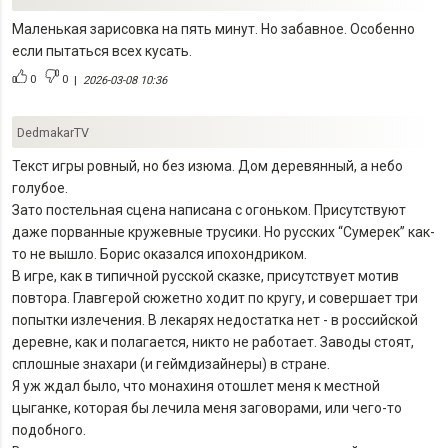
Маленькая зарисовка на пять минут. Но забавное. Особенно
если пытаться всех кусать.
0
0
|
2026-03-08 10:36
DedmakarTV
Текст игры ровный, но без изюма. Дом деревянный, а небо
голубое.
Зато постельная сцена написана с огоньком. Присутствуют
даже порванные кружевные трусики. Но русских “Сумерек” как-
то не вышло. Борис оказался ипохондриком.
В игре, как в типичной русской сказке, присутствует мотив
повтора. Главгерой сюжетно ходит по кругу, и совершает три
попытки излечения. В лекарях недостатка нет - в российской
деревне, как и полагается, никто не работает. Заводы стоят,
сплошные знахари (и геймдизайнеры) в стране.
Я уж ждал было, что монахиня отошлет меня к местной
цыганке, которая бы лечила меня заговорами, или чего-то
подобного.