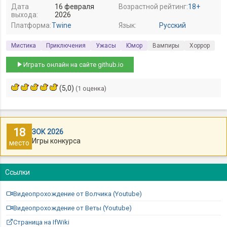
Дата
16 февраля
Возрастной рейтинг:
18+
выхода:
2026
Платформа:
Twine
Язык:
Русский
Мистика
Приключения
Ужасы
Юмор
Вампиры
Хоррор
Играть онлайн на сайте github.io
(5,0)
(1 оценка)
18
ЗОК 2026
Игры конкурса
место
Ссылки
Видеопрохождение от Волчика (Youtube)
Видеопрохождение от Веты (Youtube)
Страница на IfWiki