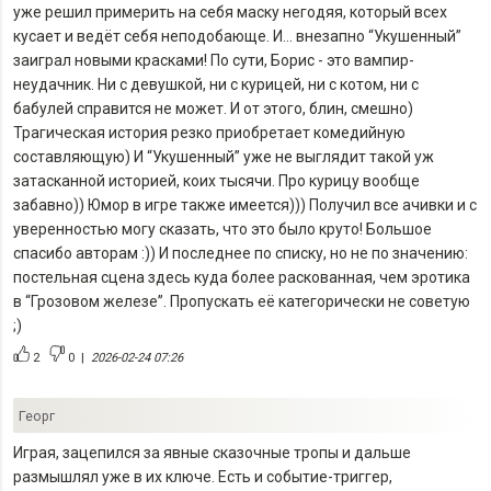
уже решил примерить на себя маску негодяя, который всех
кусает и ведёт себя неподобающе. И… внезапно “Укушенный”
заиграл новыми красками! По сути, Борис - это вампир-
неудачник. Ни с девушкой, ни с курицей, ни с котом, ни с
бабулей справится не может. И от этого, блин, смешно)
Трагическая история резко приобретает комедийную
составляющую) И “Укушенный” уже не выглядит такой уж
затасканной историей, коих тысячи. Про курицу вообще
забавно)) Юмор в игре также имеется))) Получил все ачивки и с
уверенностью могу сказать, что это было круто! Большое
спасибо авторам :)) И последнее по списку, но не по значению:
постельная сцена здесь куда более раскованная, чем эротика
в “Грозовом железе”. Пропускать её категорически не советую
;)
2
0
|
2026-02-24 07:26
Георг
Играя, зацепился за явные сказочные тропы и дальше
размышлял уже в их ключе. Есть и событие-триггер,