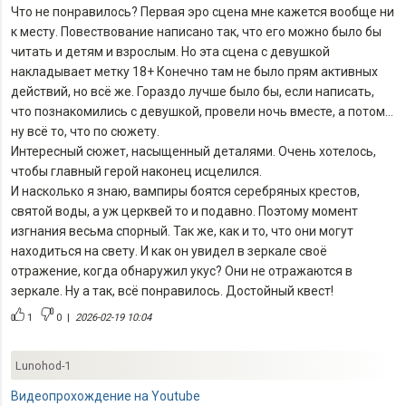
Что не понравилось? Первая эро сцена мне кажется вообще ни
к месту. Повествование написано так, что его можно было бы
читать и детям и взрослым. Но эта сцена с девушкой
накладывает метку 18+ Конечно там не было прям активных
действий, но всё же. Гораздо лучше было бы, если написать,
что познакомились с девушкой, провели ночь вместе, а потом…
ну всё то, что по сюжету.
Интересный сюжет, насыщенный деталями. Очень хотелось,
чтобы главный герой наконец исцелился.
И насколько я знаю, вампиры боятся серебряных крестов,
святой воды, а уж церквей то и подавно. Поэтому момент
изгнания весьма спорный. Так же, как и то, что они могут
находиться на свету. И как он увидел в зеркале своё
отражение, когда обнаружил укус? Они не отражаются в
зеркале. Ну а так, всё понравилось. Достойный квест!
1
0
|
2026-02-19 10:04
Lunohod-1
Видеопрохождение на Youtube