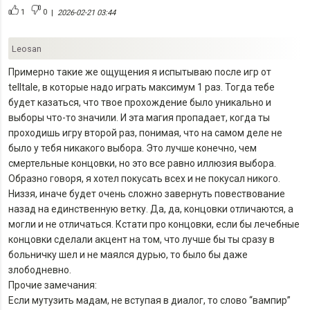
1
0
|
2026-02-21 03:44
Leosan
Примерно такие же ощущения я испытываю после игр от
telltale, в которые надо играть максимум 1 раз. Тогда тебе
будет казаться, что твое прохождение было уникально и
выборы что-то значили. И эта магия пропадает, когда ты
проходишь игру второй раз, понимая, что на самом деле не
было у тебя никакого выбора. Это лучше конечно, чем
смертельные концовки, но это все равно иллюзия выбора.
Образно говоря, я хотел покусать всех и не покусал никого.
Низзя, иначе будет очень сложно завернуть повествование
назад на единственную ветку. Да, да, концовки отличаются, а
могли и не отличаться. Кстати про концовки, если бы лечебные
концовки сделали акцент на том, что лучше бы ты сразу в
больничку шел и не маялся дурью, то было бы даже
злободневно.
Прочие замечания:
Если мутузить мадам, не вступая в диалог, то слово “вампир”