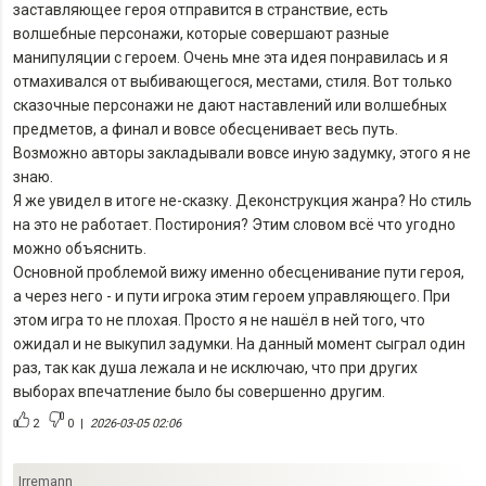
заставляющее героя отправится в странствие, есть
волшебные персонажи, которые совершают разные
манипуляции с героем. Очень мне эта идея понравилась и я
отмахивался от выбивающегося, местами, стиля. Вот только
сказочные персонажи не дают наставлений или волшебных
предметов, а финал и вовсе обесценивает весь путь.
Возможно авторы закладывали вовсе иную задумку, этого я не
знаю.
Я же увидел в итоге не-сказку. Деконструкция жанра? Но стиль
на это не работает. Постирония? Этим словом всё что угодно
можно объяснить.
Основной проблемой вижу именно обесценивание пути героя,
а через него - и пути игрока этим героем управляющего. При
этом игра то не плохая. Просто я не нашёл в ней того, что
ожидал и не выкупил задумки. На данный момент сыграл один
раз, так как душа лежала и не исключаю, что при других
выборах впечатление было бы совершенно другим.
2
0
|
2026-03-05 02:06
Irremann