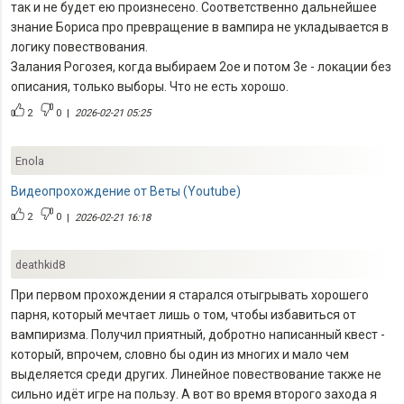
так и не будет ею произнесено. Соответственно дальнейшее
знание Бориса про превращение в вампира не укладывается в
логику повествования.
Залания Рогозея, когда выбираем 2ое и потом 3е - локации без
описания, только выборы. Что не есть хорошо.
2
0
|
2026-02-21 05:25
Enola
Видеопрохождение от Веты (Youtube)
2
0
|
2026-02-21 16:18
deathkid8
При первом прохождении я старался отыгрывать хорошего
парня, который мечтает лишь о том, чтобы избавиться от
вампиризма. Получил приятный, добротно написанный квест -
который, впрочем, словно бы один из многих и мало чем
выделяется среди других. Линейное повествование также не
сильно идёт игре на пользу. А вот во время второго захода я