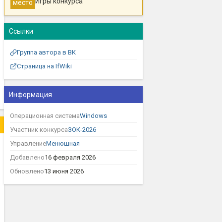
Игры конкурса
место
Ссылки
Группа автора в ВК
Страница на IfWiki
Информация
Операционная система
Windows
Участник конкурса
ЗОК-2026
Управление
Менюшная
Добавлено
16 февраля 2026
Обновлено
13 июня 2026