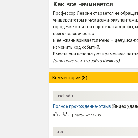
Как всё начинается
Профессор Левонн старается не обращат
университетом и чужаками-оккупантами: в
город уже стоит на пороге катастрофы, к
всего человечества.
В её жизнь врывается Рено — девушка-бо
изменить ход событий.
Вместе они используют временную петлю
(описание взято с сайта ifwiki.ru)
Комментарии (8)
Lunohod-1
Полное прохождение-отзыв
(Видео удал
2
0
|
2026-02-17 18:13
Luka