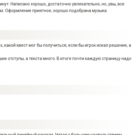
нут. Написано хорошо, достаточно увлекательно, но, увы, все
аз. Оформление приятное, хорошо подобрана музыка.
х, какой квест мог бы получиться, если бы игрок искал решение, а
е отступы, а текста много. В итоге почти каждую страницу надо
тельный линейный рассказ. Читал с большим удовольствием,