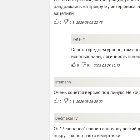
раздражаясь на прокрутку интерфейса, но
зацепили.
0
0
|
2026-03-05 22:45
Pete Pr
Слог на среднем уровне, там ещё
использованы, логичность повес
0
0
|
2026-03-28 19:17
Irremann
Очень хочется версию под линукс. Не хоч
0
0
|
2026-03-26 20:00
DedmakarTV
От “Резонанса” словил поначалу легкий 
вокруг - конец света и мертвяки.