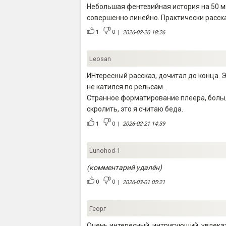
Небольшая фентезийная история на 50 ми
совершенно линейно. Практически расск
1
0
|
2026-02-20 18:26
Leosan
ИНтересный рассказ, дочитал до конца. Э
не катился по рельсам…
Странное форматирование плеера, больши
скролить, это я считаю беда.
1
0
|
2026-02-21 14:39
Lunohod-1
(комментарий удалён)
0
0
|
2026-03-01 05:21
Георг
Очень интересный, интригующий, увлека