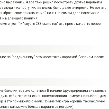
рно выражаясь, я все таки решил посмотреть другие варианты
е люди и их поступки, и в целом было даже интересно. Но вот это
“выбрать свое приключение”, но ты на самом деле понятия не
 Ни малейшего понятия.
мя спустя” и “спустя 288 скелетов” это прямо какое-то новое
ие по “подоконнику”, что квест такой короткий. Впрочем, после
мне было интересно копаться. В начале фрустрировали внезапные
едить себя, что этот стиль повествования намеренно выбран, для
 и это примирило с ними. По мне так игра хороша, так как лично
узнать как можно больше вариантов истории)