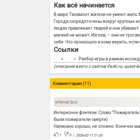
Как всё начинается
В мире Таламонт жители не умеют жить бе
Города сосредоточены вокруг крупных ис
людях привлекает тварей и они убивают 
магией не может, Изгоев, – они не трога
себе. Что произошло и кому верить, если
Ссылки
Разбор игры в рамках исслед
(описание взято с сайтов ifwiki.ru, quest-b
Комментарии (11)
Infernal Soul
Интересное фэнтези. Слово “Пожиратель”
были пожиратели смерти)
Написано хорошо, не сложно. Конечно маг
1
0
|
2026-02-17 21:35