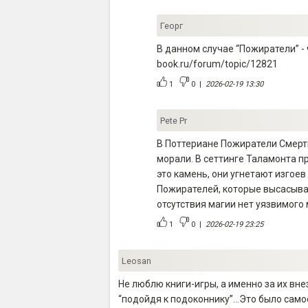
Георг
В данном случае “Пожиратели” - 
book.ru/forum/topic/12821
1
0
|
2026-02-19 13:30
Pete Pr
В Поттериане Пожиратели Смерти
морали. В сеттинге Таламонта п
это камень, они угнетают изгоев
Пожирателей, которые высасываю
отсутствия магии нет уязвимого
1
0
|
2026-02-19 23:25
Leosan
Не люблю книги-игры, а именно за их вне
“подойдя к подоконнику”…Это было само