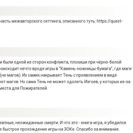
часть межавторского сеттинга, описанного туть: https://quest-
 были одной из сторон конфликта, плохиши при чёрно-белой
роисходит нечто вроде игры в “Камень-ножницы-бумага”, где маги
 (не магов). Их самих накрывает Тень с проявлением в виде
т магов. Но сама Тень не может одолеть Изгоев, у которых из-за
 места для Пожирателей.
запные, неожиданные смерти. И что это - книга-игра, я убедился
е быстрое прохождение игры на ЗОКе. Спасибо за внимание.