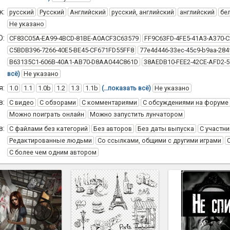
к:
русский
Русский
Английский
русский, английский
английский
бе
Не указано
D:
CF83C05A-EA99-4BCD-81BE-A0ACF3C63579
FF9C63FD-4FE5-41A3-A370-
C5BDB396-7266-40E5-BE45-CF671FD55FF8
77e4d446-33ec-45c9-b9aa-284
B63135C1-606B-40A1-AB70-D8AA044C861D
38AEDB10-FEE2-42CE-AFD2-
всё)
Не указано
я:
1.0
1.1
1.0b
1.2
1.3
1.1b
(…показать всё)
Не указано
в:
С видео
С обзорами
С комментариями
С обсуждениями на форуме
Можно поиграть онлайн
Можно запустить лунчатором
в:
С файлами без категорий
Без авторов
Без даты выпуска
С участни
Редактированные людьми
Со ссылками, общими с другими играми
С более чем одним автором