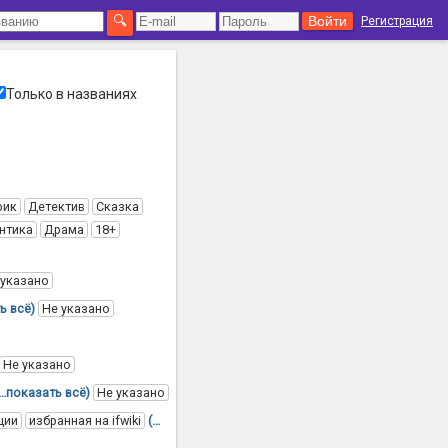
Регистрация
Только в названиях
фик
Детектив
Сказка
нтика
Драма
18+
 указано
ь всё)
Не указано
Не указано
(…показать всё)
Не указано
ции
избранная на ifwiki
(…