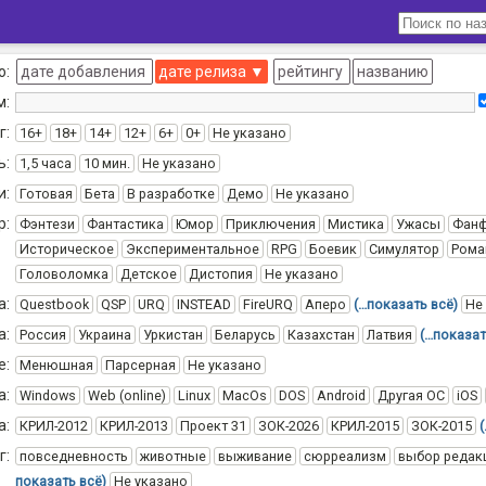
о:
дате добавления
дате релиза
▼
рейтингу
названию
м:
г:
16+
18+
14+
12+
6+
0+
Не указано
ь:
1,5 часа
10 мин.
Не указано
и:
Готовая
Бета
В разработке
Демо
Не указано
р:
Фэнтези
Фантастика
Юмор
Приключения
Мистика
Ужасы
Фан
Историческое
Экспериментальное
RPG
Боевик
Симулятор
Рома
Головоломка
Детское
Дистопия
Не указано
а:
Questbook
QSP
URQ
INSTEAD
FireURQ
Аперо
(…показать всё)
Не
а:
Россия
Украина
Уркистан
Беларусь
Казахстан
Латвия
(…показат
е:
Менюшная
Парсерная
Не указано
а:
Windows
Web (online)
Linux
MacOs
DOS
Android
Другая ОС
iOS
а:
КРИЛ-2012
КРИЛ-2013
Проект 31
ЗОК-2026
КРИЛ-2015
ЗОК-2015
г:
повседневность
животные
выживание
сюрреализм
выбор редак
показать всё)
Не указано