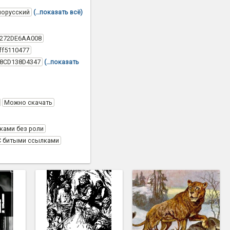
лорусский
(…показать всё)
C272DE6AA008
ff5110477
58CD138D4347
(…показать
Можно скачать
ками без роли
С битыми ссылками