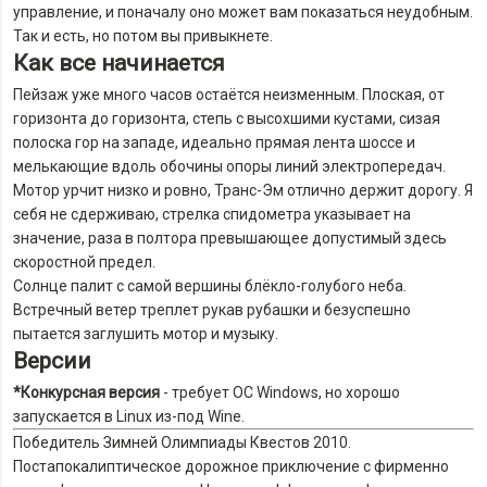
управление, и поначалу оно может вам показаться неудобным.
Так и есть, но потом вы привыкнете.
Как все начинается
Пейзаж уже много часов остаётся неизменным. Плоская, от
горизонта до горизонта, степь с высохшими кустами, сизая
полоска гор на западе, идеально прямая лента шоссе и
мелькающие вдоль обочины опоры линий электропередач.
Мотор урчит низко и ровно, Транс-Эм отлично держит дорогу. Я
себя не сдерживаю, стрелка спидометра указывает на
значение, раза в полтора превышающее допустимый здесь
скоростной предел.
Солнце палит с самой вершины блёкло-голубого неба.
Встречный ветер треплет рукав рубашки и безуспешно
пытается заглушить мотор и музыку.
Версии
*Конкурсная версия
- требует ОС Windows, но хорошо
запускается в Linux из-под Wine.
Победитель Зимней Олимпиады Квестов 2010.
Постапокалиптическое дорожное приключение с фирменно