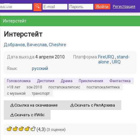
Регистрация
Интерстейт
Интерстейт
Добранов, Вячеслав
,
Cheshire
Дата выхода:
4 апреля 2010
Платформа:
FireURQ
,
stand-
alone
,
URQ
Язык:
русский
Головоломка
Дистопия
Драма
Приключения
Фантастика
>18 лет
зок-2010
постапокалипсис
постапокалиптика
с музыкой
транспорт
Ссылка на скачивание
Скачать с РилАрхива
Скачать с IfWiki
(4,3)
(3 оценки)