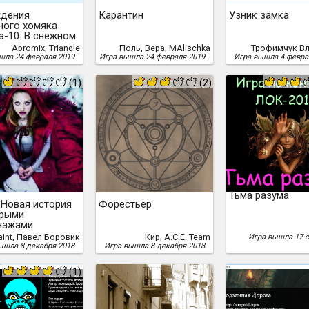
дения
Карантин
Узник замка
ного хомяка
а-10: В снежном
Apromix, Triangle
Поль, Вера, MAlischka
Трофимчук В
шла 24 февраля 2019.
Игра вышла 24 февраля 2019.
Игра вышла 4 февра
(1)
(2)
Тьма разума
 Новая история
Форестьер
арыми
нажами
aint, Павел Боровик
Кир, A.C.E. Team
Игра вышла 17 с
ышла 8 декабря 2018.
Игра вышла 8 декабря 2018.
(1)