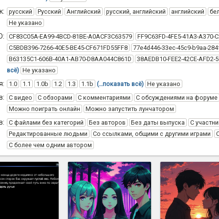
к:
русский
Русский
Английский
русский, английский
английский
бе
Не указано
D:
CF83C05A-EA99-4BCD-81BE-A0ACF3C63579
FF9C63FD-4FE5-41A3-A370-
C5BDB396-7266-40E5-BE45-CF671FD55FF8
77e4d446-33ec-45c9-b9aa-284
B63135C1-606B-40A1-AB70-D8AA044C861D
38AEDB10-FEE2-42CE-AFD2-
всё)
Не указано
я:
1.0
1.1
1.0b
1.2
1.3
1.1b
(…показать всё)
Не указано
в:
С видео
С обзорами
С комментариями
С обсуждениями на форуме
Можно поиграть онлайн
Можно запустить лунчатором
в:
С файлами без категорий
Без авторов
Без даты выпуска
С участни
Редактированные людьми
Со ссылками, общими с другими играми
С более чем одним автором