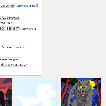
лорусский
(…показать всё)
C272DE6AA008
ff5110477
58CD138D4347
(…показать
Можно скачать
ками без роли
С битыми ссылками