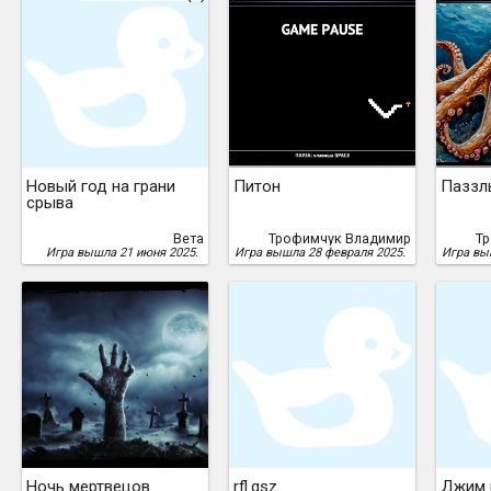
Новый год на грани
Питон
Паззл
срыва
Вета
Трофимчук Владимир
Т
Игра вышла 21 июня 2025.
Игра вышла 28 февраля 2025.
Игра вы
Ночь мертвецов
rfl.qsz
Джим 