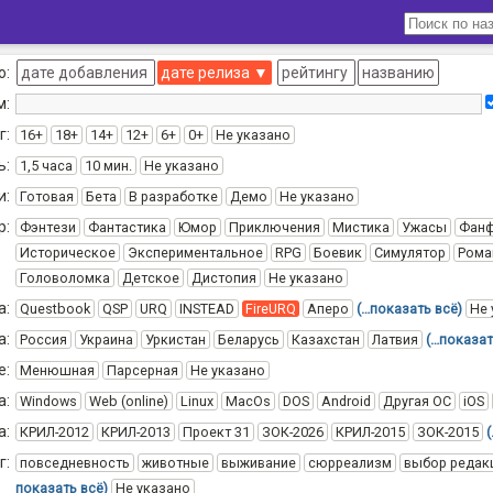
о:
дате добавления
дате релиза
▼
рейтингу
названию
м:
г:
16+
18+
14+
12+
6+
0+
Не указано
ь:
1,5 часа
10 мин.
Не указано
и:
Готовая
Бета
В разработке
Демо
Не указано
р:
Фэнтези
Фантастика
Юмор
Приключения
Мистика
Ужасы
Фан
Историческое
Экспериментальное
RPG
Боевик
Симулятор
Рома
Головоломка
Детское
Дистопия
Не указано
а:
Questbook
QSP
URQ
INSTEAD
FireURQ
Аперо
(…показать всё)
Не 
а:
Россия
Украина
Уркистан
Беларусь
Казахстан
Латвия
(…показат
е:
Менюшная
Парсерная
Не указано
а:
Windows
Web (online)
Linux
MacOs
DOS
Android
Другая ОС
iOS
а:
КРИЛ-2012
КРИЛ-2013
Проект 31
ЗОК-2026
КРИЛ-2015
ЗОК-2015
г:
повседневность
животные
выживание
сюрреализм
выбор редак
показать всё)
Не указано