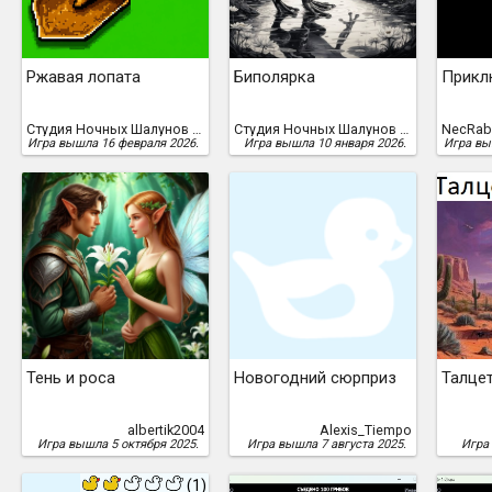
Ржавая лопата
Биполярка
Прикл
Студия Ночных Шалунов Дискорда
Студия Ночных Шалунов Дискорда, albertik2004, FUR(io)SA
Игра вышла 16 февраля 2026.
Игра вышла 10 января 2026.
Игра вы
Тень и роса
Новогодний сюрприз
Талцет
albertik2004
Alexis_Tiempo
Игра вышла 5 октября 2025.
Игра вышла 7 августа 2025.
Игра
(1)