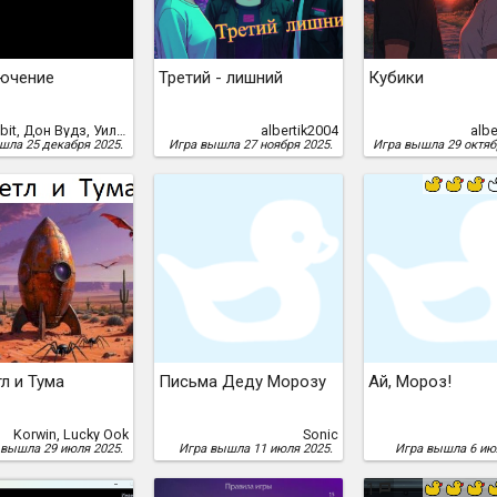
ючение
Третий - лишний
Кубики
NecRabbit, Дон Вудз, Уильям Кроутер
albertik2004
albe
шла 25 декабря 2025.
Игра вышла 27 ноября 2025.
Игра вышла 29 октяб
л и Тума
Письма Деду Морозу
Ай, Мороз!
Korwin, Lucky Ook
Sonic
 вышла 29 июля 2025.
Игра вышла 11 июля 2025.
Игра вышла 6 ию
1