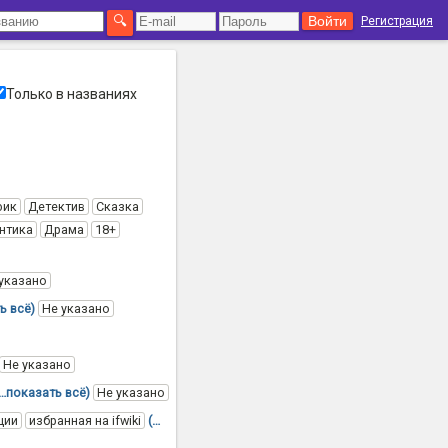
Регистрация
Только в названиях
фик
Детектив
Сказка
нтика
Драма
18+
указано
ь всё)
Не указано
Не указано
(…показать всё)
Не указано
ции
избранная на ifwiki
(…