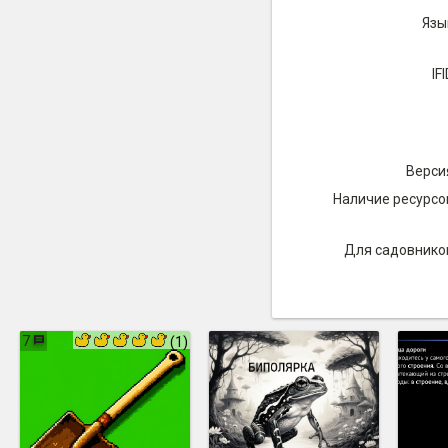
Язы
IFI
Верси
Наличие ресурсо
Для садовнико
7
(1)