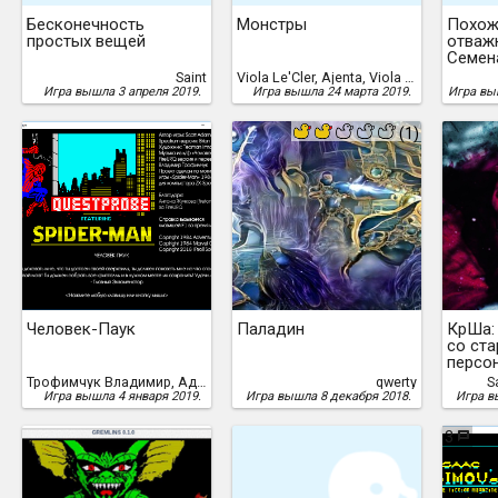
Бесконечность
Монстры
Похож
простых вещей
отваж
Семен
плену
Saint
Viola Le'Cler, Ajenta, Viola Le Cler
Игра вышла 3 апреля 2019.
Игра вышла 24 марта 2019.
Игра вы
(1)
Человек-Паук
Паладин
КрШа:
со ст
персо
Трофимчук Владимир, Адамс, Скотт
qwerty
S
Игра вышла 4 января 2019.
Игра вышла 8 декабря 2018.
Игра в
3