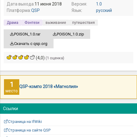
Дата выхода:
11 июня 2018
Версия:
1.0
Платформа:
QSP
Язык:
русский
Драма
Фэнтези
выживание
путешествия
POISON_1.0.rar
POISON_1.0.zip
Скачать с qsp.org
(4,0)
(1 оценка)
1
QSP-компо 2018 «Магнолия»
место
Ссылки
Страница на IfWiki
Страница на сайте QSP