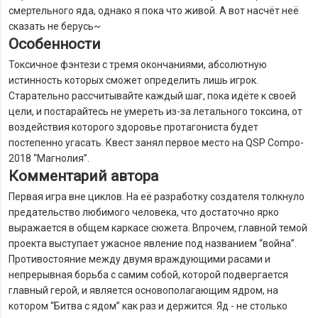
смертельного яда, однако я пока что живой. А вот насчёт неё
сказать не берусь~
Особенности
Токсичное фэнтези с тремя окончаниями, абсолютную
истинность которых сможет определить лишь игрок.
Старательно рассчитывайте каждый шаг, пока идёте к своей
цели, и постарайтесь не умереть из-за летального токсина, от
воздействия которого здоровье протагониста будет
постепенно угасать. Квест занял первое место на QSP Compo-
2018 “Магнолия”.
Комментарий автора
Первая игра вне циклов. На её разработку создателя толкнуло
предательство любимого человека, что достаточно ярко
выражается в общем каркасе сюжета. Впрочем, главной темой
проекта выступает ужасное явление под названием “война”.
Противостояние между двумя враждующими расами и
непрерывная борьба с самим собой, которой подвергается
главный герой, и является основополагающим ядром, на
котором “Битва с ядом” как раз и держится. Яд - не столько