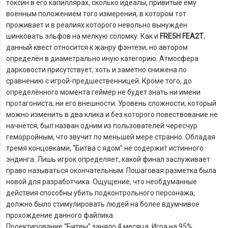
токсин в его капиллярах, сколько идеалы, привитые ему
военным положением того измерения, в котором тот
проживает и в реалиях которого невольно вынужден
шинковать эльфов на мелкую соломку. Как и
FRE5H FEA2T
,
данный квест относится к жанру фэнтези, но автором
определён в диаметрально иную категорию. Атмосфера
дарковости присутствует, хоть и заметно снижена по
сравнению с игрой-предшественницей. Кроме того, до
определённого момента геймер не будет знать ни имени
протагониста, ни его внешности. Уровень сложности, который
можно изменить в два клика и без которого повествование не
начнётся, был назван одним из пользователей чересчур
геморройным, что звучит по меньшей мере странно. Обладая
тремя концовками, “Битва с ядом” не содержит истинного
эндинга. Лишь игрок определяет, какой финал заслуживает
право называться окончательным. Пошаговая разметка была
новой для разработчика. Ощущение, что необдуманные
действия способны убить подконтрольного персонажа,
должно было стимулировать людей на более вдумчивое
прохождение данного файлика.
Проектирование “Битвы” заняло 4 месяца. Игра на 95%