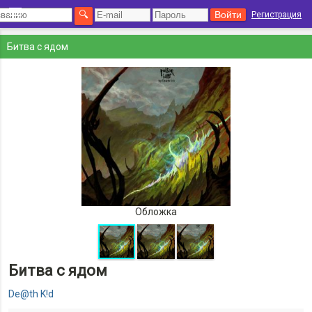
Регистрация
Битва с ядом
Обложка
Битва с ядом
De@th K!d