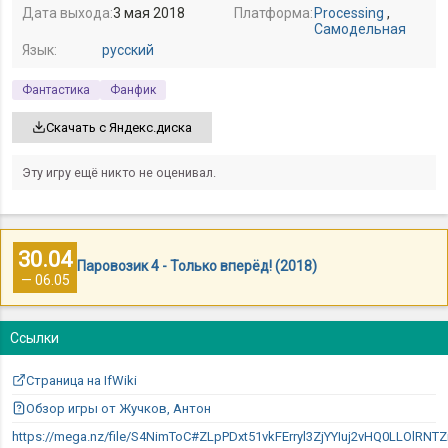
Дата выхода:
3 мая 2018
Платформа:
Processing
,
Самодельная
Язык:
русский
Фантастика
Фанфик
Скачать с Яндекс.диска
Эту игру ещё никто не оценивал.
30.04
Паровозик 4 - Только вперёд! (2018)
— 06.05
Ссылки
Страница на IfWiki
Обзор игры от Жучков, Антон
https://mega.nz/file/S4NimToC#ZLpPDxt51vkFErryl3ZjYYIuj2vHQ0LLOlRNTZ