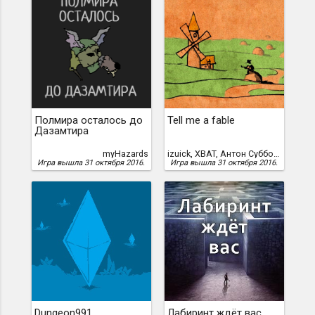
Полмира осталось до
Tell me a fable
Дазамтира
myHazards
izuick, XBAT, Антон Суббота, Руслан zuick Хакимов, Сергей Арапов
Игра вышла 31 октября 2016.
Игра вышла 31 октября 2016.
Dungeon991
Лабиринт ждёт вас