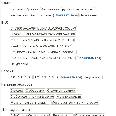
Язык:
русский
Русский
Английский
русский, английский
английский
белорусский
(…показать всё)
Не указано
IFID:
CF83C05A-EA99-4BCD-81BE-A0ACF3C63579
FF9C63FD-4FE5-41A3-A370-C272DE6AA008
C5BDB396-7266-40E5-BE45-CF671FD55FF8
77e4d446-33ec-45c9-b9aa-284ff5110477
B63135C1-606B-40A1-AB70-D8AA044C861D
38AEDB10-FEE2-42CE-AFD2-58CD138D4347
(…показать всё)
Не указано
Версия:
1.0
1.1
1.0b
1.2
1.3
1.1b
(…показать всё)
Не указано
Наличие ресурсов:
С видео
С обзорами
С комментариями
С обсуждениями на форуме
Можно скачать
Можно поиграть онлайн
Можно запустить лунчатором
Для садовников:
С файлами без категорий
Без авторов
Без даты выпуска