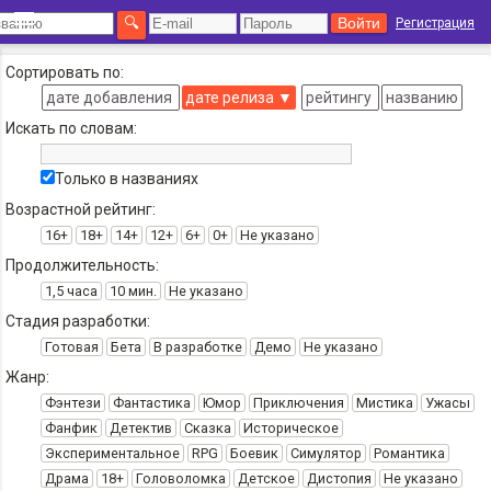
Регистрация
Сортировать по:
дате добавления
дате релиза
▼
рейтингу
названию
Искать по словам:
Только в названиях
Возрастной рейтинг:
16+
18+
14+
12+
6+
0+
Не указано
Продолжительность:
1,5 часа
10 мин.
Не указано
Стадия разработки:
Готовая
Бета
В разработке
Демо
Не указано
Жанр:
Фэнтези
Фантастика
Юмор
Приключения
Мистика
Ужасы
Фанфик
Детектив
Сказка
Историческое
Экспериментальное
RPG
Боевик
Симулятор
Романтика
Драма
18+
Головоломка
Детское
Дистопия
Не указано