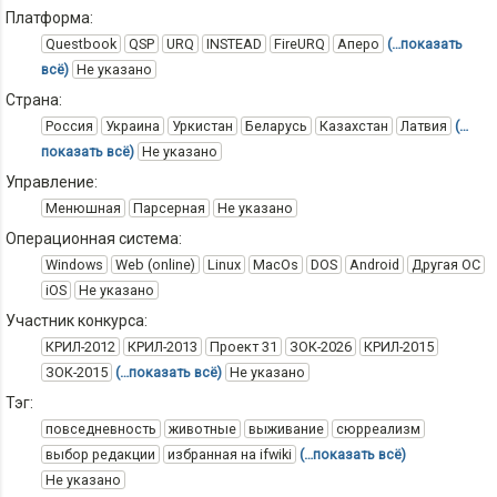
Платформа:
Questbook
QSP
URQ
INSTEAD
FireURQ
Аперо
(…показать
всё)
Не указано
Страна:
Россия
Украина
Уркистан
Беларусь
Казахстан
Латвия
(…
показать всё)
Не указано
Управление:
Менюшная
Парсерная
Не указано
Операционная система:
Windows
Web (online)
Linux
MacOs
DOS
Android
Другая ОС
iOS
Не указано
Участник конкурса:
КРИЛ-2012
КРИЛ-2013
Проект 31
ЗОК-2026
КРИЛ-2015
ЗОК-2015
(…показать всё)
Не указано
Тэг:
повседневность
животные
выживание
сюрреализм
выбор редакции
избранная на ifwiki
(…показать всё)
Не указано