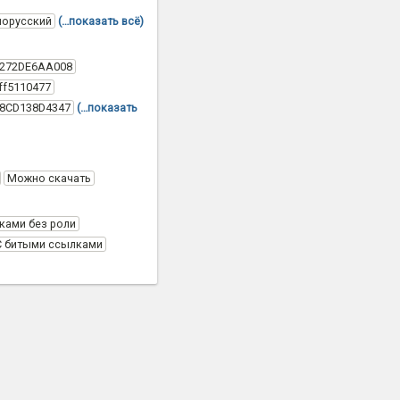
лорусский
(…показать всё)
C272DE6AA008
ff5110477
58CD138D4347
(…показать
Можно скачать
ками без роли
С битыми ссылками