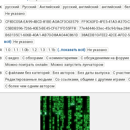
к:
русский
Русский
Английский
русский, английский
английский
бе
Не указано
D:
CF83C05A-EA99-4BCD-81BE-A0ACF3C63579
FF9C63FD-4FE5-41A3-A370-
C5BDB396-7266-40E5-BE45-CF671FD55FF8
77e4d446-33ec-45c9-b9aa-284
B63135C1-606B-40A1-AB70-D8AA044C861D
38AEDB10-FEE2-42CE-AFD2-
всё)
Не указано
я:
1.0
1.1
1.0b
1.2
1.3
1.1b
(…показать всё)
Не указано
в:
С видео
С обзорами
С комментариями
С обсуждениями на форуме
Можно поиграть онлайн
Можно запустить лунчатором
в:
С файлами без категорий
Без авторов
Без даты выпуска
С участни
Редактированные людьми
Со ссылками, общими с другими играми
С более чем одним автором