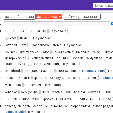
о:
дате добавления
дате релиза
▼
рейтингу
названию
м:
г:
16+
18+
14+
12+
6+
0+
Не указано
ь:
1,5 часа
10 мин.
Не указано
и:
Готовая
Бета
В разработке
Демо
Не указано
р:
Фэнтези
Фантастика
Юмор
Приключения
Мистика
Ужасы
Фан
Историческое
Экспериментальное
RPG
Боевик
Симулятор
Рома
Головоломка
Детское
Дистопия
Не указано
а:
Questbook
QSP
URQ
INSTEAD
FireURQ
Аперо
(…показать всё)
Не
а:
Россия
Украина
Уркистан
Беларусь
Казахстан
Латвия
(…показат
е:
Менюшная
Парсерная
Не указано
а:
Windows
Web (online)
Linux
MacOs
DOS
Android
Другая ОС
iOS
а:
КРИЛ-2012
КРИЛ-2013
Проект 31
ЗОК-2026
КРИЛ-2015
ЗОК-2015
г:
повседневность
животные
выживание
сюрреализм
выбор редак
показать всё)
Не указано