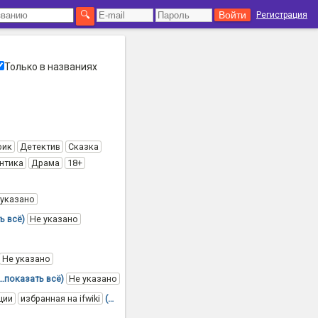
Регистрация
Только в названиях
фик
Детектив
Сказка
нтика
Драма
18+
 указано
ь всё)
Не указано
Не указано
(…показать всё)
Не указано
ции
избранная на ifwiki
(…