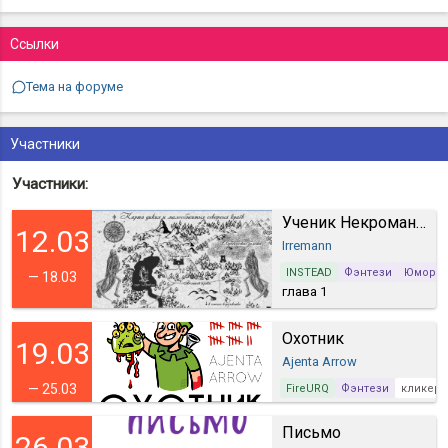
Ссылки
Тема на форуме
Участники
Участники:
Ученик Некроманта
12.03
Irremann
INSTEAD
Фэнтези
Юмор
— 18.03
глава 1
Охотник
19.03
Ajenta Arrow
— 25.03
FireURQ
Фэнтези
кликер 
Письмо
26.03