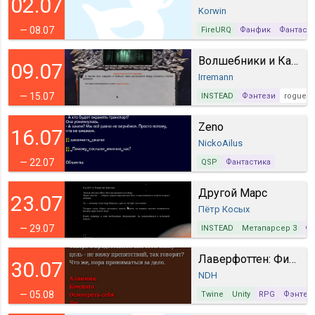
02.07
Korwin
— 08.07
FireURQ
Фанфик
Фантаст
Волшебники и Камень
09.07
Irremann
— 15.07
INSTEAD
Фэнтези
rogueli
Zeno
16.07
NickoAilus
— 22.07
QSP
Фантастика
Другой Марс
23.07
Пётр Косых
— 29.07
INSTEAD
Метапарсер 3
Ф
Лаверфоттен: Финальный экзамен
30.07
NDH
— 05.08
Twine
Unity
RPG
Фэнтез