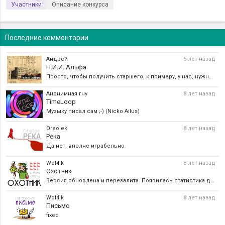
Участники
Описание конкурса
Последние комментарии
Андрей
5 лет назад
Н.И.И. Альфа
Просто, чтобы получить старшего, к примеру, у нас, нужно, как минимум иметь защищённую кандидатскую
Анонимная гну
8 лет назад
TimeLoop
Музыку писал сам ;-) (Nicko Ailus)
Oreolek
8 лет назад
Река
Да нет, вполне играбельно.
Wol4ik
8 лет назад
Охотник
Версия обновлена и перезалита. Появилась статистика действий гг (вызов через инвентарь) и прогресс п
Wol4ik
8 лет назад
Письмо
fixed