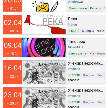
johnbrown
— 01.04
Самодельная
Dedalus
Ро
Река
02.04
fireton
— 08.04
FireURQ
Мистика
арт-хаус
TimeLoop
09.04
NickoAilus
— 15.04
Самодельная
Фантастика
Ученик Некроманта
16.04
Irremann
INSTEAD
Фэнтези
Юмор
— 22.04
глава 2
Ученик Некроманта
23.04
Irremann
INSTEAD
Фэнтези
Юмор
— 29.04
глава 3