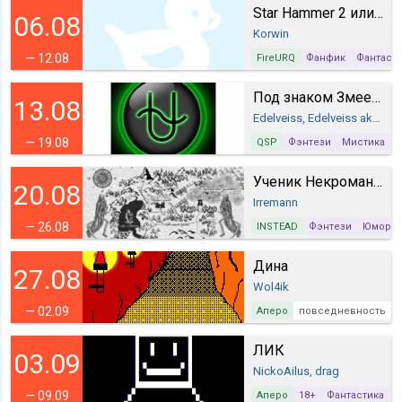
Star Hammer 2 или Корабельный кот!
06.08
Korwin
— 12.08
FireURQ
Фанфик
Фантаст
Под знаком Змееносца
13.08
Edelveiss, Edelveiss aka Григорий Грунин
— 19.08
QSP
Фэнтези
Мистика
Ученик Некроманта
20.08
Irremann
— 26.08
INSTEAD
Фэнтези
Юмор
Дина
27.08
Wol4ik
— 02.09
Аперо
повседневность
ЛИК
03.09
NickoAilus, drag
— 09.09
Аперо
18+
Фантастика
С