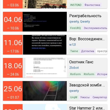
— 03.06
INSTEAD
Фантастика
Реиграбельность
04.06
qwerty, Qwerty
— 10.06
FireURQ
Экспериментальн
Вор: Воссоединение
11.06
w12l
— 17.06
Twine
Детектив
преступ
Охотник Ганс
18.06
Zlobot
— 24.06
Rinform
RInform
Историч
Заводской зомби Вася
25.06
qwerty
— 01.07
UrqW
Ужасы
Симулятор
Star Hammer 2 или Корабельный кот!