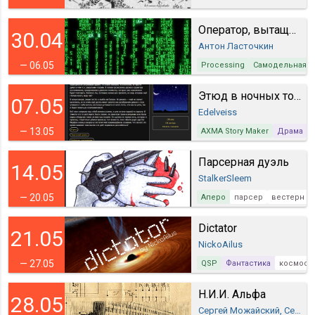
Оператор, вытащи меня!
30.04
Антон Ласточкин
— 06.05
Processing
Самодельная
Этюд в ночных тонах
07.05
Edelveiss
— 13.05
AXMA Story Maker
Драма
Парсерная дуэль
14.05
StalkerSleem
— 20.05
Аперо
парсер
вестерн
Dictator
21.05
NickoAilus
— 27.05
QSP
Фантастика
космос
Н.И.И. Альфа
28.05
Сергей Можайский, Сергей “techniX” Можайский