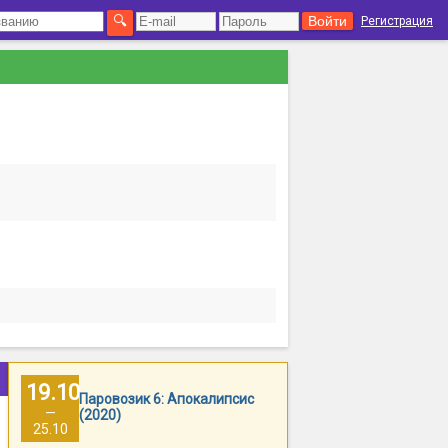
Регистрация
19.10
Паровозик 6: Апокалипсис
—
(2020)
25.10