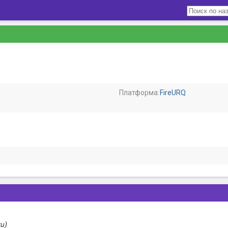
Платформа:
FireURQ
ru)