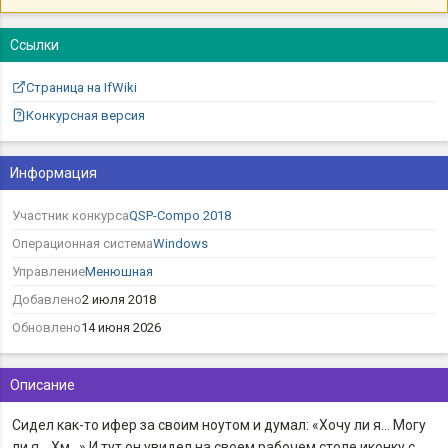
Ссылки
Страница на IfWiki
Конкурсная версия
Информация
Участник конкурса
QSP-Compo 2018
Операционная система
Windows
Управление
Менюшная
Добавлено
2 июля 2018
Обновлено
14 июня 2026
Описание
Сидел как-то ифер за своим ноутом и думал: «Хочу ли я… Могу
ли я… Хм…» И тут он увидел на своем рабочем столе иконку с