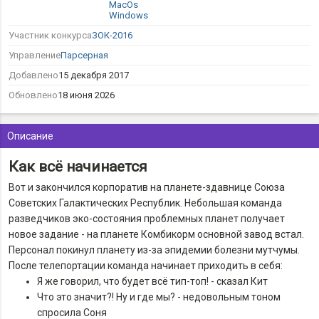
MacOs
Windows
Участник конкурса
ЗОК-2016
Управление
Парсерная
Добавлено
15 декабря 2017
Обновлено
18 июня 2026
Описание
Как всё начинается
Вот и закончился корпоратив на планете-здавнице Союза
Советских Галактических Республик. Небольшая команда
разведчиков эко-состояния проблемных планет получает
новое задание - на планете Комбикорм основной завод встал.
Персонал покинул планету из-за эпидемии болезни мутчумы.
После телепортации команда начинает приходить в себя:
Я же говорил, что будет всё тип-топ! - сказал Кит
Что это значит?! Ну и где мы? - недовольным тоном
спросила Соня