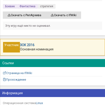
Боевик
Фантастика
стратегия
Скачать с РилАрхива
Скачать с IfWiki
Эту игру ещё никто не оценивал.
Участник
ЗОК 2016
Основная номинация
Ссылки
Страница на IfWiki
Прохождение
Информация
Операционная система
Linux