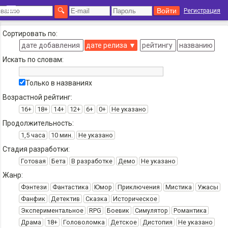
Регистрация
Сортировать по:
дате добавления
дате релиза
▼
рейтингу
названию
Искать по словам:
Только в названиях
Возрастной рейтинг:
16+
18+
14+
12+
6+
0+
Не указано
Продолжительность:
1,5 часа
10 мин.
Не указано
Стадия разработки:
Готовая
Бета
В разработке
Демо
Не указано
Жанр:
Фэнтези
Фантастика
Юмор
Приключения
Мистика
Ужасы
Фанфик
Детектив
Сказка
Историческое
Экспериментальное
RPG
Боевик
Симулятор
Романтика
Драма
18+
Головоломка
Детское
Дистопия
Не указано