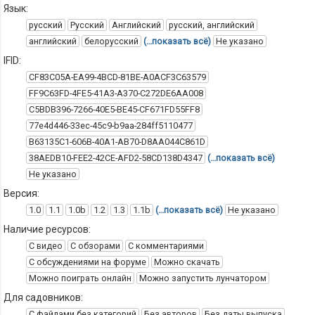
Язык:
русский
Русский
Английский
русский, английский
английский
белорусский
(…показать всё)
Не указано
IFID:
CF83C05A-EA99-4BCD-81BE-A0ACF3C63579
FF9C63FD-4FE5-41A3-A370-C272DE6AA008
C5BDB396-7266-40E5-BE45-CF671FD55FF8
77e4d446-33ec-45c9-b9aa-284ff5110477
B63135C1-606B-40A1-AB70-D8AA044C861D
38AEDB10-FEE2-42CE-AFD2-58CD138D4347
(…показать всё)
Не указано
Версия:
1.0
1.1
1.0b
1.2
1.3
1.1b
(…показать всё)
Не указано
Наличие ресурсов:
С видео
С обзорами
С комментариями
С обсуждениями на форуме
Можно скачать
Можно поиграть онлайн
Можно запустить лунчатором
Для садовников:
С файлами без категорий
Без авторов
Без даты выпуска