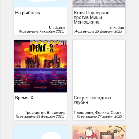
На рыбалку
Коля Парсерков
против Миши
Менюшкина
Uladzimir
mkirdan
Игра вышла 7 октября 2025.
Игра вышла 23 февраля 2025.
6
(1)
Время-X
Секрет звёздных
глубин
Трофимчук Владимир
Плешояну, Феликс, Оригинал: Феликс Плешояну (Felix Pleşoianu), Перевод: Алексей Галкин, Феликс Плешояну
Игра вышла 23 февраля 2025.
Игра вышла 27 апреля 2023.