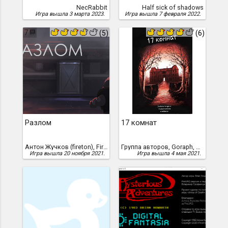
NecRabbit
Half sick of shadows
Игра вышла 3 марта 2023.
Игра вышла 7 февраля 2022.
7
(5)
(6)
Разлом
17 комнат
Антон Жучков (fireton), Fireton
Группа авторов, Goraph, Khaelenmore, techniX, Enola, Айвазян, Артур, yandexx, Добранов, Вячеслав, Косых, Пётр, qwerty, Irremann, Ajenta, Librarian Oak, Zlobot, Ласточкин, Антон, blinovvi, spline1986, Oreolek, Cheshire, Антон Артамонов, Артур Айвазян, hugeping
Игра вышла 20 ноября 2021.
Игра вышла 4 мая 2021.