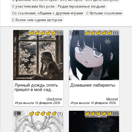
С участниками без роли
Редактированные людьми
Со ссылками, общими с другими играми
С битыми ссылками
С более чем одним автором
15
14
(1)
(1)
Лунный дождь опять
Домашние лабиринты
пришёл в мой сад…
Uladzimir
Mioirel
Игра вышла 16 февраля 2026.
Игра вышла 16 февраля 2026.
5
7
(1)
(1)