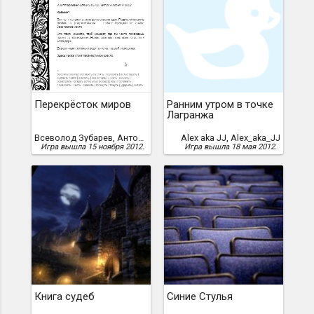
Перекрёсток миров
Ранним утром в точке
Лагранжа
Всеволод Зубарев, Антон Артамонов, P.Kosyh, 2011 год, /Пётр Косых/
Alex aka JJ, Alex_aka_JJ
Игра вышла 15 ноября 2012.
Игра вышла 18 мая 2012.
Книга судеб
Синие Стулья