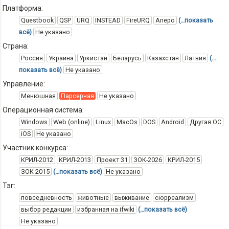
Платформа:
Questbook
QSP
URQ
INSTEAD
FireURQ
Аперо
(…показать
всё)
Не указано
Страна:
Россия
Украина
Уркистан
Беларусь
Казахстан
Латвия
(…
показать всё)
Не указано
Управление:
Менюшная
Парсерная
Не указано
Операционная система:
Windows
Web (online)
Linux
MacOs
DOS
Android
Другая ОС
iOS
Не указано
Участник конкурса:
КРИЛ-2012
КРИЛ-2013
Проект 31
ЗОК-2026
КРИЛ-2015
ЗОК-2015
(…показать всё)
Не указано
Тэг:
повседневность
животные
выживание
сюрреализм
выбор редакции
избранная на ifwiki
(…показать всё)
Не указано