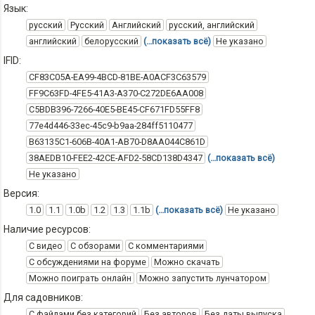
Язык:
русский
Русский
Английский
русский, английский
английский
белорусский
(…показать всё)
Не указано
IFID:
CF83C05A-EA99-4BCD-81BE-A0ACF3C63579
FF9C63FD-4FE5-41A3-A370-C272DE6AA008
C5BDB396-7266-40E5-BE45-CF671FD55FF8
77e4d446-33ec-45c9-b9aa-284ff5110477
B63135C1-606B-40A1-AB70-D8AA044C861D
38AEDB10-FEE2-42CE-AFD2-58CD138D4347
(…показать всё)
Не указано
Версия:
1.0
1.1
1.0b
1.2
1.3
1.1b
(…показать всё)
Не указано
Наличие ресурсов:
С видео
С обзорами
С комментариями
С обсуждениями на форуме
Можно скачать
Можно поиграть онлайн
Можно запустить лунчатором
Для садовников:
С файлами без категорий
Без авторов
Без даты выпуска