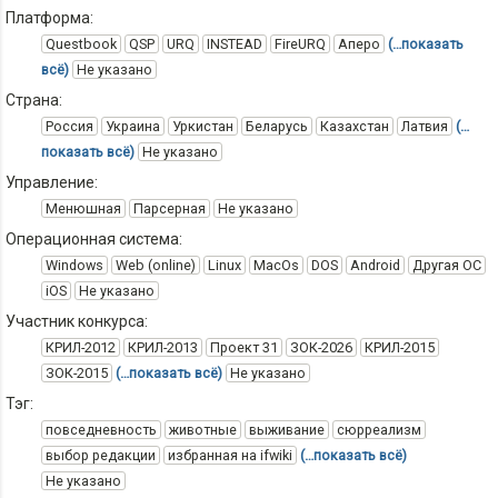
Платформа:
Questbook
QSP
URQ
INSTEAD
FireURQ
Аперо
(…показать
всё)
Не указано
Страна:
Россия
Украина
Уркистан
Беларусь
Казахстан
Латвия
(…
показать всё)
Не указано
Управление:
Менюшная
Парсерная
Не указано
Операционная система:
Windows
Web (online)
Linux
MacOs
DOS
Android
Другая ОС
iOS
Не указано
Участник конкурса:
КРИЛ-2012
КРИЛ-2013
Проект 31
ЗОК-2026
КРИЛ-2015
ЗОК-2015
(…показать всё)
Не указано
Тэг:
повседневность
животные
выживание
сюрреализм
выбор редакции
избранная на ifwiki
(…показать всё)
Не указано