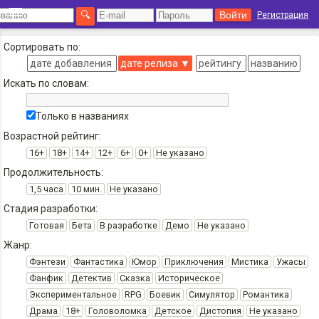
Регистрация
Сортировать по:
дате добавления
дате релиза
▼
рейтингу
названию
Искать по словам:
Только в названиях
Возрастной рейтинг:
16+
18+
14+
12+
6+
0+
Не указано
Продолжительность:
1,5 часа
10 мин.
Не указано
Стадия разработки:
Готовая
Бета
В разработке
Демо
Не указано
Жанр:
Фэнтези
Фантастика
Юмор
Приключения
Мистика
Ужасы
Фанфик
Детектив
Сказка
Историческое
Экспериментальное
RPG
Боевик
Симулятор
Романтика
Драма
18+
Головоломка
Детское
Дистопия
Не указано