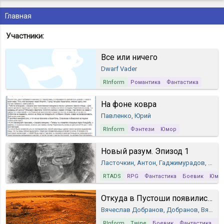
Главная
Участники:
Все или ничего
Dwarf Vader
RInform
Романтика
Фантастика
На фоне ковра
Павленко, Юрий
RInform
Фэнтези
Юмор
Новый разум. Эпизод 1
Ласточкин, Антон, Гаджимурадов, Алик
RTADS
RPG
Фантастика
Боевик
Юмо
Откуда в Пустоши появились монстры
Вячеслав Добранов, Добранов, Вячеслав
RInform
Twine
Боевик
Фантастика
Д