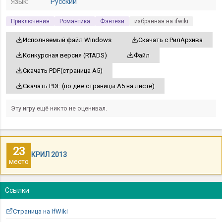
Язык:
Русский
Приключения
Романтика
Фэнтези
избранная на ifwiki
Исполняемый файл Windows
Скачать с РилАрхива
Конкурсная версия (RTADS)
Файл
Скачать PDF(страница A5)
Скачать PDF (по две страницы A5 на листе)
Эту игру ещё никто не оценивал.
23
КРИЛ 2013
место
Ссылки
Страница на IfWiki