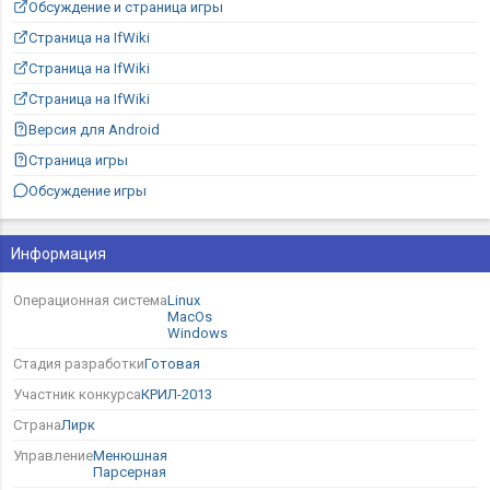
Обсуждение и страница игры
Страница на IfWiki
Страница на IfWiki
Страница на IfWiki
Версия для Android
Страница игры
Обсуждение игры
Информация
Операционная система
Linux
MacOs
Windows
Стадия разработки
Готовая
Участник конкурса
КРИЛ-2013
Страна
Лирк
Управление
Менюшная
Парсерная