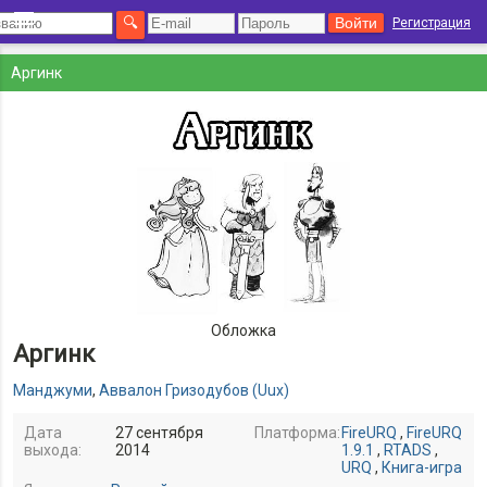
Регистрация
Аргинк
Обложка
Аргинк
Манджуми
,
Аввалон Гризодубов (Uux)
Дата
27 сентября
Платформа:
FireURQ
,
FireURQ
выхода:
2014
1.9.1
,
RTADS
,
URQ
,
Книга-игра