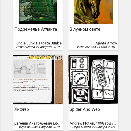
Подземелье Атланта
В лунном свете
Uncle Junkie, Hipsta Junkie
Ajenta Arrow
Игра вышла 21 августа 2010.
Игра вышла 14 мая 2010.
(1)
Лифтер
Spider And Web
Евгений Анатольевич Ефремов, Евгений Ефремов aka jhekasoft
Andrew Plotkin, 1998 год /перевод Всеволода Зубарева, 2009 г./, Spider and Web" Zer
Игра вышла 4 апреля 2010.
Игра вышла 27 ноября 2009.