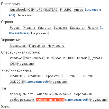
Платформа:
Questbook
QSP
URQ
INSTEAD
FireURQ
Аперо
(…показать
всё)
Не указано
Страна:
Россия
Украина
Уркистан
Беларусь
Казахстан
Латвия
(…
показать всё)
Не указано
Управление:
Менюшная
Парсерная
Не указано
Операционная система:
Windows
Web (online)
Linux
MacOs
DOS
Android
Другая ОС
iOS
Не указано
Участник конкурса:
КРИЛ-2012
КРИЛ-2013
Проект 31
ЗОК-2026
КРИЛ-2015
ЗОК-2015
(…показать всё)
Не указано
Тэг:
повседневность
животные
выживание
сюрреализм
выбор редакции
избранная на ifwiki
(…показать всё)
Не указано
Язык: