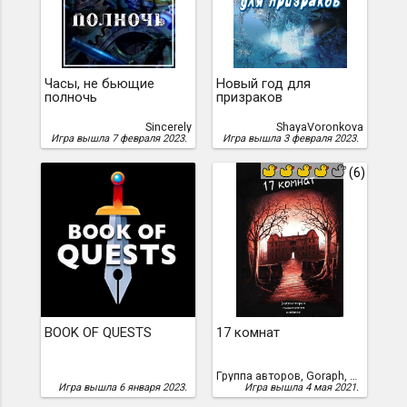
Часы, не бьющие
Новый год для
полночь
призраков
Sincerely
ShayaVoronkova
Игра вышла 7 февраля 2023.
Игра вышла 3 февраля 2023.
(6)
BOOK OF QUESTS
17 комнат
Группа авторов, Goraph, Khaelenmore, techniX, Enola, Айвазян, Артур, yandexx, Добранов, Вячеслав, Косых, Пётр, qwerty, Irremann, Ajenta, Librarian Oak, Zlobot, Ласточкин, Антон, blinovvi, spline1986, Oreolek, Cheshire, Антон Артамонов, Артур Айвазян, hugeping
Игра вышла 6 января 2023.
Игра вышла 4 мая 2021.