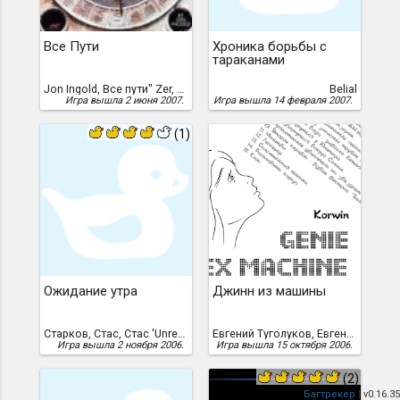
Все Пути
Хроника борьбы с
тараканами
Jon Ingold, Все пути" Zer, 2001 год /перевод Всеволода Зубарева, 2007 г./
Belial
Игра вышла 2 июня 2007.
Игра вышла 14 февраля 2007.
(1)
Ожидание утра
Джинн из машины
Старков, Стас, Стас 'Unreal' Старков, 2006 год, Ожидание утра"
Евгений Туголуков, Евгений Туголуков aka Korwin
Игра вышла 2 ноября 2006.
Игра вышла 15 октября 2006.
(2)
Багтрекер
| v0.16.35