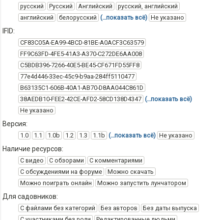
русский
Русский
Английский
русский, английский
английский
белорусский
(…показать всё)
Не указано
IFID:
CF83C05A-EA99-4BCD-81BE-A0ACF3C63579
FF9C63FD-4FE5-41A3-A370-C272DE6AA008
C5BDB396-7266-40E5-BE45-CF671FD55FF8
77e4d446-33ec-45c9-b9aa-284ff5110477
B63135C1-606B-40A1-AB70-D8AA044C861D
38AEDB10-FEE2-42CE-AFD2-58CD138D4347
(…показать всё)
Не указано
Версия:
1.0
1.1
1.0b
1.2
1.3
1.1b
(…показать всё)
Не указано
Наличие ресурсов:
С видео
С обзорами
С комментариями
С обсуждениями на форуме
Можно скачать
Можно поиграть онлайн
Можно запустить лунчатором
Для садовников:
С файлами без категорий
Без авторов
Без даты выпуска
С участниками без роли
Редактированные людьми