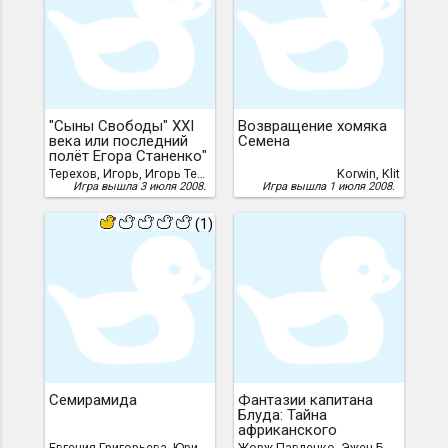
"Сыны Свободы" XXI
Возвращение хомяка
века или последний
Семена
полёт Егора Станенко"
Терехов, Игорь, Игорь Терехов (Platov), Platov
Korwin, Klit
Игра вышла 3 июля 2008.
Игра вышла 1 июля 2008.
(1)
Семирамида
Фантазии капитана
Блуда: Тайна
африканского
бумеранга
Евгения Григорьева, Юрий Павленко /под псевдонимом Евгения Григорьева/
Жорж Павленко, Эжен Бычков, Даниэль Мазаев, Тайна африканского бумеранга" Zer, Даниил Мазаев скачать