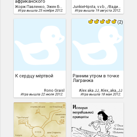
африканского
бумеранга
Жорж Павленко, Эжен Бычков, Даниэль Мазаев
JunkieHipsta, v.v.b., /Вадим Балашов/
Игра вышла 25 ноября 2012.
Игра вышла 19 августа 2012.
(2)
К сердцу мёртвой
Ранним утром в точке
Лагранжа
Rono Graisl
Alex aka JJ, Alex_aka_JJ
Игра вышла 22 июля 2012.
Игра вышла 18 мая 2012.