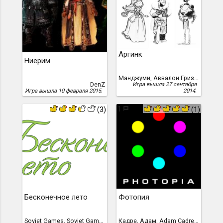
Аргинк
Ниерим
Манджуми, Аввалон Гризодубов (Uux)
DenZ
Игра вышла 27 сентября
Игра вышла 10 февраля 2015.
2014.
1
(3)
(1)
Бесконечное лето
Фотопия
Soviet Games, Soviet Games
Кадре, Адам, Adam Cadre, 1998 год /перевод Вячеслава Добранова, 2013 г./