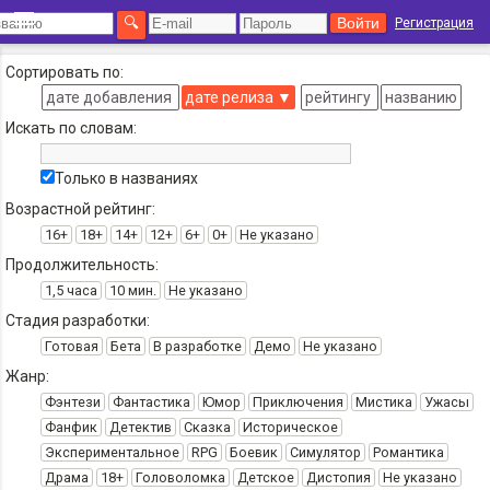
Регистрация
Сортировать по:
дате добавления
дате релиза
▼
рейтингу
названию
Искать по словам:
Только в названиях
Возрастной рейтинг:
16+
18+
14+
12+
6+
0+
Не указано
Продолжительность:
1,5 часа
10 мин.
Не указано
Стадия разработки:
Готовая
Бета
В разработке
Демо
Не указано
Жанр:
Фэнтези
Фантастика
Юмор
Приключения
Мистика
Ужасы
Фанфик
Детектив
Сказка
Историческое
Экспериментальное
RPG
Боевик
Симулятор
Романтика
Драма
18+
Головоломка
Детское
Дистопия
Не указано