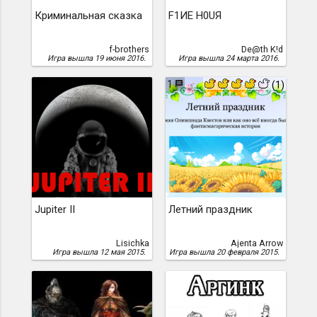
Криминальная сказка
F1ИE H0UЯ
f-brothers
De@th K!d
Игра вышла 19 июня 2016.
Игра вышла 24 марта 2016.
1
(1)
Jupiter II
Летний праздник
Lisichka
Ajenta Arrow
Игра вышла 12 мая 2015.
Игра вышла 20 февраля 2015.