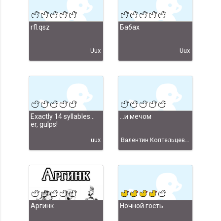
rfl.qsz
Бабах
Uux
Uux
Exactly 14 syllables...
...и мечом
er, gulps!
uux
Валентин Коптельцев, 2010 год
Аргинк
Ночной гость