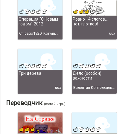
Операция "С Новым
Ровно 14 слогов...
годом"-2012
нет, глотков!
Chicago1920, Korwin, Nansi, Uux, Вiтана Нирко, С Новым годом-2012" Chicago1920
uux
Три дерева
Дело (особой)
важности
uux
Валентин Коптельцев, 1997 год /авторский перевод 2014 года/
Переводчик
(всего 2 игры)