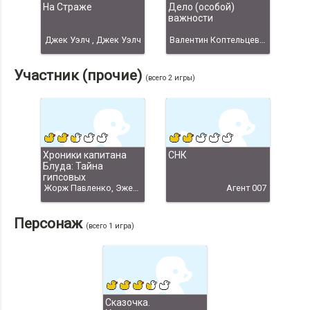
На Страже
Дело (особой)
важности
Джек Уэлч , Джек Уэлч
Валентин Коптельцев, 1997 год /авторский перевод 2014 года/
Участник (прочие)
(всего 2 игры)
Хроники капитана
СНК
Блуда: Тайна
гипсовых
фаллоимитаторов
Жорж Павленко, Эжен Бычков, goraph, Евгений Бычков скачать
Агент 007
Персонаж
(всего 1 игра)
Сказочка.