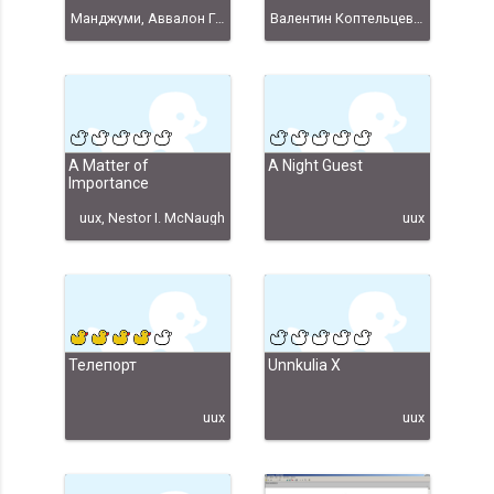
Манджуми, Аввалон Гризодубов (Uux)
Валентин Коптельцев, Dr. Inkalot, 2001 год /перевод Александра Леонидовича Коголя, 2012 г./
A Matter of
A Night Guest
Importance
uux, Nestor I. McNaugh
uux
Телепорт
Unnkulia X
uux
uux