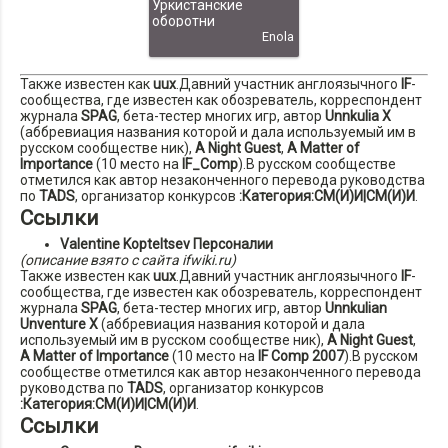
Уркистанские
оборотни
Enola
Также известен как
uux
.Давний участник англоязычного
IF
-
сообщества, где известен как обозреватель, корреспондент
журнала
SPAG
, бета-тестер многих игр, автор
Unnkulia X
(аббревиация названия которой и дала используемый им в
русском сообществе ник),
A Night Guest
,
A Matter of
Importance
(10 место на
IF_Comp
).В русском сообществе
отметился как автор незаконченного перевода руководства
по
TADS
, организатор конкурсов
:Категория:СМ(И)И|СМ(И)И
.
Ссылки
Valentine Kopteltsev
Персоналии
(описание взято с сайта ifwiki.ru)
Также известен как
uux
.Давний участник англоязычного
IF
-
сообщества, где известен как обозреватель, корреспондент
журнала
SPAG
, бета-тестер многих игр, автор
Unnkulian
Unventure X
(аббревиация названия которой и дала
используемый им в русском сообществе ник),
A Night Guest
,
A Matter of Importance
(10 место на
IF Comp 2007
).В русском
сообществе отметился как автор незаконченного перевода
руководства по
TADS
, организатор конкурсов
:Категория:СМ(И)И|СМ(И)И
.
Ссылки