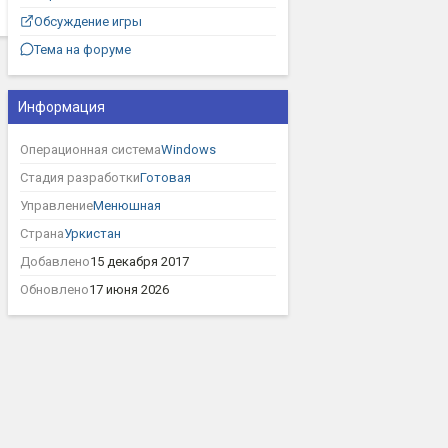
Обсуждение игры
Тема на форуме
Информация
Операционная система
Windows
Стадия разработки
Готовая
Управление
Менюшная
Страна
Уркистан
Добавлено
15 декабря 2017
Обновлено
17 июня 2026