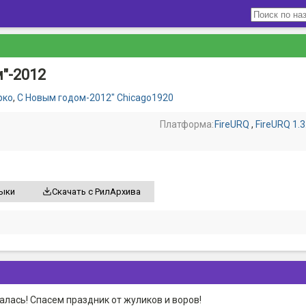
"-2012
рко
,
С Новым годом-2012" Chicago1920
Платформа:
FireURQ
,
FireURQ 1.3
зыки
Скачать с РилАрхива
лась! Спасем праздник от жуликов и воров!