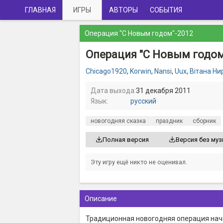
ГЛАВНАЯ
ИГРЫ
АВТОРЫ
СОБЫТИЯ
Операция "С Новым годом"-2012
Операция "С Новым годом
Chicago1920
,
Korwin
,
Nansi
,
Uux
,
Вiтана Ни
Дата выхода:
31 декабря 2011
Язык:
русский
новогодняя сказка
праздник
сборник
Полная версия
Версия без му
Эту игру ещё никто не оценивал.
Описание
Традиционная новогодняя операция нача