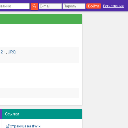
Регистрация
.2+
,
URQ
Ссылки
Страница на IfWiki