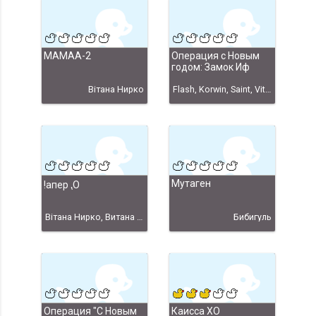
МАМАА-2
Операция с Новым
годом: Замок Иф
Вiтана Нирко
Flash, Korwin, Saint, Vito, Ajenta, Jenny, Korwin&Jenny, Витана Нiрко
Мутаген
!апер ⹁О
Вiтана Нирко, Витана Нiрко
Бибигуль
Операция "С Новым
Каисса XO