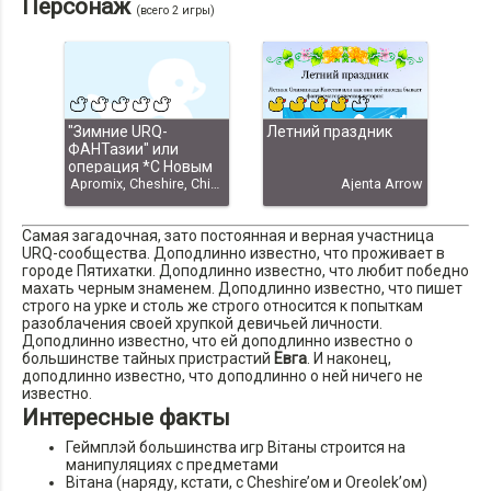
Персонаж
(всего 2 игры)
"Зимние URQ-
Летний праздник
ФАНТазии" или
операция *С Новым
Годом-2010!*
Apromix, Cheshire, Chicago1920, frodo, KaPeR, Narratius, noname, Вiтана, Джеймс Поттер, Серый Волк, С новым Годом-2010"
Ajenta Arrow
Самая загадочная, зато постоянная и верная участница
URQ-сообщества. Доподлинно известно, что проживает в
городе Пятихатки. Доподлинно известно, что любит победно
махать черным знаменем. Доподлинно известно, что пишет
строго на урке и столь же строго относится к попыткам
разоблачения своей хрупкой девичьей личности.
Доподлинно известно, что ей доподлинно известно о
большинстве тайных пристрастий
Евга
. И наконец,
доподлинно известно, что доподлинно о ней ничего не
известно.
Интересные факты
Геймплэй большинства игр Вiтаны строится на
манипуляциях с предметами
Вiтана (наряду, кстати, с Cheshire’ом и Oreolek’ом)