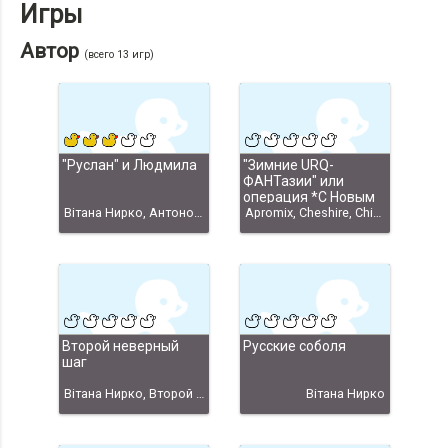
Игры
Автор
(всего 13 игр)
"Руслан" и Людмила
"Зимние URQ-
ФАНТазии" или
операция *С Новым
Вiтана Нирко, Антонов, Олег, Пушкин, Александр, АНтонов О. К., Пушкин А. С., и Людмила"" Вiтана Нирко
Годом-2010!*
Apromix, Cheshire, Chicago1920, frodo, KaPeR, Narratius, noname, Вiтана, Джеймс Поттер, Серый Волк, С новым Годом-2010"
Второй неверный
Русские соболя
шаг
Вiтана Нирко, Второй неверный шаг"
Вiтана Нирко