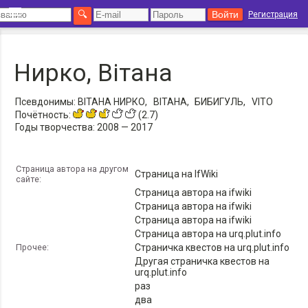
Регистрация
Нирко, Вiтана
Псевдонимы:
ВIТАНА НИРКО,
ВIТАНА,
БИБИГУЛЬ,
VITO
Почётность:
(2.7)
Годы творчества:
2008 — 2017
Страница автора на другом
Страница на IfWiki
сайте:
Страница автора на ifwiki
Страница автора на ifwiki
Страница автора на ifwiki
Страница автора на urq.plut.info
Прочее:
Страничка квестов на urq.plut.info
Другая страничка квестов на
urq.plut.info
раз
два