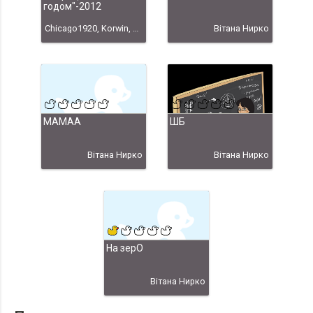
годом"-2012
Chicago1920, Korwin, Nansi, Uux, Вiтана Нирко, С Новым годом-2012" Chicago1920
Вiтана Нирко
МАМАА
ШБ
Вiтана Нирко
Вiтана Нирко
На зерО
Вiтана Нирко