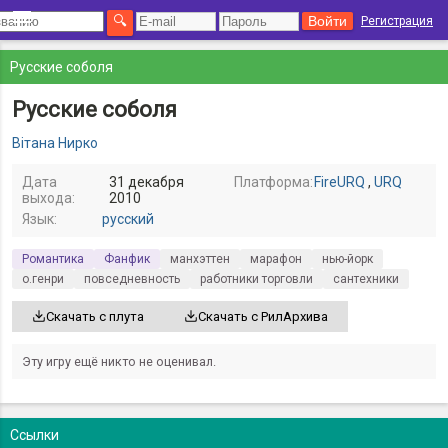
Регистрация
Русские соболя
Русские соболя
Вiтана Нирко
Дата
31 декабря
Платформа:
FireURQ
,
URQ
выхода:
2010
Язык:
русский
Романтика
Фанфик
манхэттен
марафон
нью-йорк
о.генри
повседневность
работники торговли
сантехники
Скачать с плута
Скачать с РилАрхива
Эту игру ещё никто не оценивал.
Ссылки