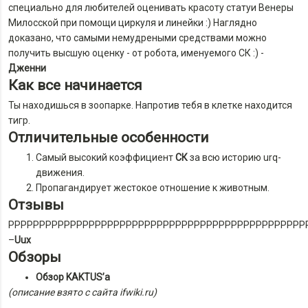
специально для любителей оценивать красоту статуи Венеры
Милосской при помощи циркуля и линейки :) Наглядно
доказано, что самыми немудреными средствами можно
получить высшую оценку - от робота, именуемого СК :) -
Дженни
Как все начинается
Ты находишься в зоопарке. Напротив тебя в клетке находится
тигр.
Отличительные особенности
Самый высокий коэффициент
СК
за всю историю urq-
движения.
Пропагандирует жестокое отношение к животным.
Отзывы
РРРРРРРРРРРРРРРРРРРРРРРРРРРРРРРРРРРРРРРРРРРРРРРР
–
Uux
Обзоры
Обзор KAKTUS’а
(описание взято с сайта ifwiki.ru)