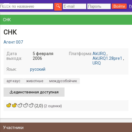
Р
СНК
СНК
Агент 007
Дата
5 февраля
Платформа:
AkURQ
,
выхода:
2006
AkURQ1.28pre1
,
URQ
Язык:
русский
арт-хаус
животные
междусобойчик
единственная доступная
(2,0)
(2 оценки)
Участники