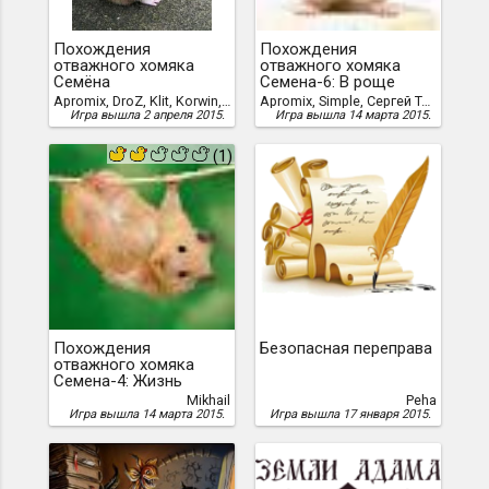
Похождения
Похождения
отважного хомяка
отважного хомяка
Семёна
Семена-6: В роще
Apromix, DroZ, Klit, Korwin, Mikhail, Simple, Snail, Triangle
Apromix, Simple, Сергей Ткач (Apromix)
Игра вышла 2 апреля 2015.
Игра вышла 14 марта 2015.
(1)
Похождения
Безопасная переправа
отважного хомяка
Семена-4: Жизнь
жуков
Mikhail
Peha
Игра вышла 14 марта 2015.
Игра вышла 17 января 2015.