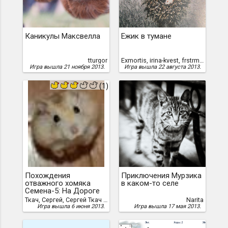
Каникулы Максвелла
Ежик в тумане
tturgor
Exmortis, irina-kvest, frstrm, kirill_savchenko, georgy000
Игра вышла 21 ноября 2013.
Игра вышла 22 августа 2013.
(1)
Похождения
Приключения Мурзика
отважного хомяка
в каком-то селе
Семена-5: На Дороге
Ткач, Сергей, Сергей Ткач (Apromix), Apromix
Narita
Игра вышла 6 июня 2013.
Игра вышла 17 мая 2013.