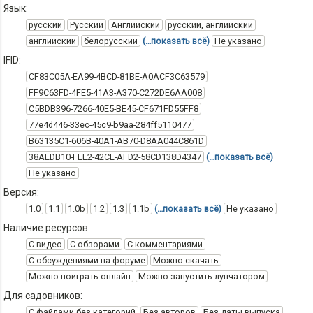
Язык:
русский
Русский
Английский
русский, английский
английский
белорусский
(…показать всё)
Не указано
IFID:
CF83C05A-EA99-4BCD-81BE-A0ACF3C63579
FF9C63FD-4FE5-41A3-A370-C272DE6AA008
C5BDB396-7266-40E5-BE45-CF671FD55FF8
77e4d446-33ec-45c9-b9aa-284ff5110477
B63135C1-606B-40A1-AB70-D8AA044C861D
38AEDB10-FEE2-42CE-AFD2-58CD138D4347
(…показать всё)
Не указано
Версия:
1.0
1.1
1.0b
1.2
1.3
1.1b
(…показать всё)
Не указано
Наличие ресурсов:
С видео
С обзорами
С комментариями
С обсуждениями на форуме
Можно скачать
Можно поиграть онлайн
Можно запустить лунчатором
Для садовников:
С файлами без категорий
Без авторов
Без даты выпуска