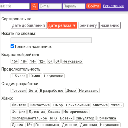
Регистрация
Сортировать по:
дате добавления
дате релиза
▼
рейтингу
названию
Искать по словам:
Только в названиях
Возрастной рейтинг:
16+
18+
14+
12+
6+
0+
Не указано
Продолжительность:
1,5 часа
10 мин.
Не указано
Стадия разработки:
Готовая
Бета
В разработке
Демо
Не указано
Жанр:
Фэнтези
Фантастика
Юмор
Приключения
Мистика
Ужасы
Фанфик
Детектив
Сказка
Историческое
Экспериментальное
RPG
Боевик
Симулятор
Романтика
Драма
18+
Головоломка
Детское
Дистопия
Не указано