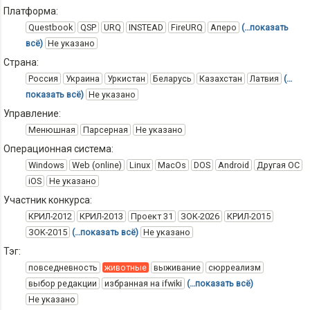
Платформа:
Questbook
QSP
URQ
INSTEAD
FireURQ
Аперо
(…показать
всё)
Не указано
Страна:
Россия
Украина
Уркистан
Беларусь
Казахстан
Латвия
(…
показать всё)
Не указано
Управление:
Менюшная
Парсерная
Не указано
Операционная система:
Windows
Web (online)
Linux
MacOs
DOS
Android
Другая ОС
iOS
Не указано
Участник конкурса:
КРИЛ-2012
КРИЛ-2013
Проект 31
ЗОК-2026
КРИЛ-2015
ЗОК-2015
(…показать всё)
Не указано
Тэг:
повседневность
животные
выживание
сюрреализм
выбор редакции
избранная на ifwiki
(…показать всё)
Не указано