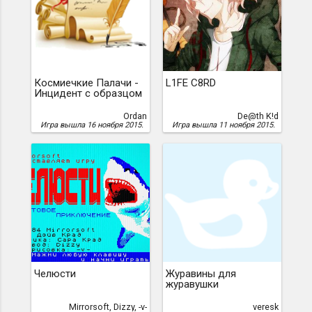
Космиечкие Палачи -
L1FE C8RD
Инцидент с образцом
Ordan
De@th K!d
Игра вышла 16 ноября 2015.
Игра вышла 11 ноября 2015.
Челюсти
Журавины для
журавушки
Mirrorsoft, Dizzy, -v-
veresk