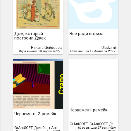
Дом, который
Всё ради штриха
построил Джек
Никита Цейковец
Uladzimir
Игра вышла 28 марта 2025.
Игра вышла 19 февраля 2025.
Червемент-ремейк
Червемент-2-ремейк
GrAntSOFT, GrAntSOFT [Гринблат Антон]
GrAntSOFT [Гринблат Антон], GrAntSOFT
Игра вышла 27 сентября