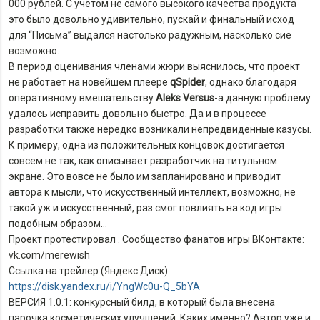
000 рублей. С учётом не самого высокого качества продукта
это было довольно удивительно, пускай и финальный исход
для “Письма” выдался настолько радужным, насколько сие
возможно.
В период оценивания членами жюри выяснилось, что проект
не работает на новейшем плеере
qSpider
, однако благодаря
оперативному вмешательству
Aleks Versus
-а данную проблему
удалось исправить довольно быстро. Да и в процессе
разработки также нередко возникали непредвиденные казусы.
К примеру, одна из положительных концовок достигается
совсем не так, как описывает разработчик на титульном
экране. Это вовсе не было им запланировано и приводит
автора к мысли, что искусственный интеллект, возможно, не
такой уж и искусственный, раз смог повлиять на код игры
подобным образом…
Проект протестировал . Сообщество фанатов игры ВКонтакте:
vk.com/merewish
Ссылка на трейлер (Яндекс Диск):
https://disk.yandex.ru/i/YngWc0u-Q_5bYA
ВЕРСИЯ 1.0.1: конкурсный билд, в который была внесена
парочка косметических улучшений. Каких именно? Автор уже и