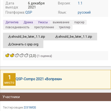
Дата
6 декабря
Версия:
1.1
выхода:
2021
Платформа:
QSP
Язык:
русский
Детектив
Драма
Ужасы
выживание
парсер
повседневность
преступление
триллер
should_be_later_1.1.zip
should_be_later_1.1.zip
Скачать с qsp.org
(2,0)
(1 оценка)
1
QSP-Compo 2021 «Вопреки»
место
Участники
Тестировщик:
D31M0S