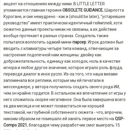
акцент на отношениях между ними. В LITTLE LETTER
упоминается главная героиня
OBSOLETE GUIDANCE
, Шарлотта
Курогане, и сие немудрено - как и (should be later), “устаревшее
руководство” имеет практически идентичный геймплей, хотя
сюжетно данные проекты никак не связаны, а их действие
вообще протекает в разных странах. Создатель также
попытался воплотить эдакий мини-
парсер
. Игрок должен был
вводить с клавиатуры четыре типа команд, отвечающие за
настроение подопечной нам женщины: двойку как
доброжелательность, единицу как холодок, ноль в качестве
игнора и любое другое значение, которое играло роль флуда,
переводя диалог в иное русло. Из-за того, что наша визави
запоминала все реплики, которые мы ей печатали в
мессенджере, у автора получилось создать своего рода ИИ,
чем он крайне гордится. В остальном же впечатление от игры у
него сложилось скорее негативное. Она была завершена всего
за два месяца и не может похвастаться ни хорошей
текстовкой, ни глубиной собственного сюжета - что, впрочем,
никоим образом не помешало ей занять первое место на
QSP-
Compo 2021
, благодаря чему разработчик смог выиграть 15