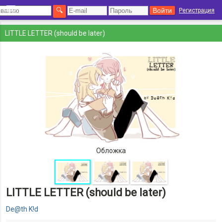
Регистрация
LITTLE LETTER (should be later)
Обложка
LITTLE LETTER (should be later)
De@th K!d