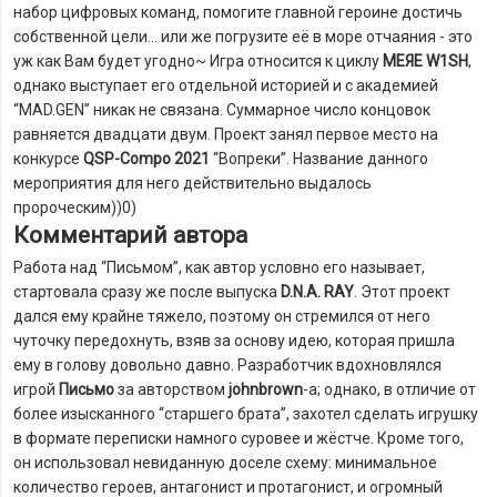
набор цифровых команд, помогите главной героине достичь
собственной цели… или же погрузите её в море отчаяния - это
уж как Вам будет угодно~ Игра относится к циклу
MEЯE W1SH
,
однако выступает его отдельной историей и с академией
“MAD.GEN” никак не связана. Суммарное число концовок
равняется двадцати двум. Проект занял первое место на
конкурсе
QSP-Compo 2021
“Вопреки”. Название данного
мероприятия для него действительно выдалось
пророческим))0)
Комментарий автора
Работа над “Письмом”, как автор условно его называет,
стартовала сразу же после выпуска
D.N.A. RAY
. Этот проект
дался ему крайне тяжело, поэтому он стремился от него
чуточку передохнуть, взяв за основу идею, которая пришла
ему в голову довольно давно. Разработчик вдохновлялся
игрой
Письмо
за авторством
johnbrown
-а; однако, в отличие от
более изысканного “старшего брата”, захотел сделать игрушку
в формате переписки намного суровее и жёстче. Кроме того,
он использовал невиданную доселе схему: минимальное
количество героев, антагонист и протагонист, и огромный