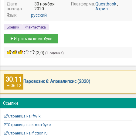
Дата
30 ноября
Платформа:
Questbook
,
выхода:
2020
Атрил
Язык:
русский
Боевик
Фантастика
Играть на квестбуке
(3,0)
(1 оценка)
30.11
Паровозик 6: Апокалипсис (2020)
— 06.12
Ссылки
Страница на IfWiki
Страница на квестбуке
Страница на ifiction.ru