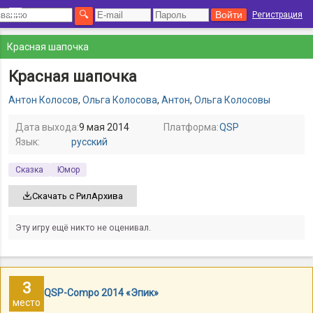
Регистрация
Красная шапочка
Красная шапочка
Антон Колосов
,
Ольга Колосова
,
Антон
,
Ольга Колосовы
Дата выхода:
9 мая 2014
Платформа:
QSP
Язык:
русский
Сказка
Юмор
Скачать с РилАрхива
Эту игру ещё никто не оценивал.
3
QSP-Compo 2014 «Эпик»
место