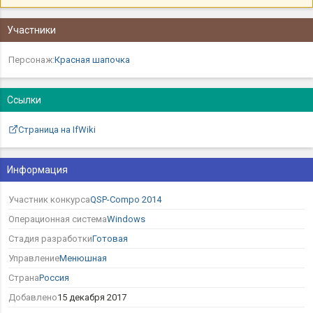
Участники
Персонаж:
Красная шапочка
Ссылки
Страница на IfWiki
Информация
Участник конкурса
QSP-Compo 2014
Операционная система
Windows
Стадия разработки
Готовая
Управление
Менюшная
Страна
Россия
Добавлено
15 декабря 2017