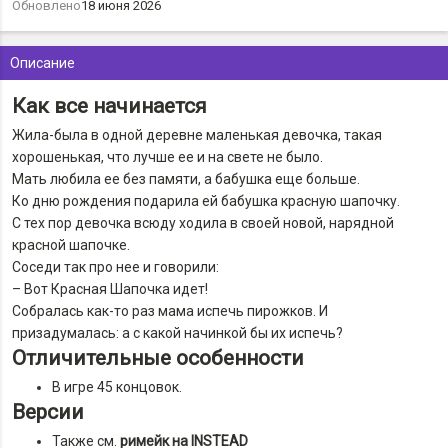
Обновлено
18 июня 2026
Описание
Как все начинается
Жила-была в одной деревне маленькая девочка, такая
хорошенькая, что лучше ее и на свете не было.
Мать любила ее без памяти, а бабушка еще больше.
Ко дню рождения подарила ей бабушка красную шапочку.
С тех пор девочка всюду ходила в своей новой, нарядной
красной шапочке.
Соседи так про нее и говорили:
– Вот Красная Шапочка идет!
Собралась как-то раз мама испечь пирожков. И
призадумалась: а с какой начинкой бы их испечь?
Отличительные особенности
В игре 45 концовок.
Версии
Также см.
римейк на INSTEAD