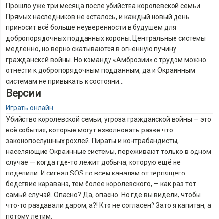
Прошло уже три месяца после убийства королевской семьи.
Прямых наследников не осталось, и каждый новый день
приносит всё больше неуверенности в будущем для
добропорядочных подданных короны. Центральные системы
медленно, но верно скатываются в огненную пучину
гражданской войны. Но команду «Амброзии» с трудом можно
отнести к добропорядочным подданным, да и Окраинным
системам не привыкать к состояни…
Версии
Играть онлайн
Убийство королевской семьи, угроза гражданской войны — это
всё события, которые могут взволновать разве что
законопослушных рохлей. Пираты и контрабандисты,
населяющие Окраинные системы, переживают только в одном
случае — когда где-то лежит добыча, которую ещё не
поделили. И сигнал SOS по всем каналам от терпящего
бедствие каравана, тем более королевского, — как раз тот
самый случай. Опасно? Да, опасно. Но где вы видели, чтобы
что-то раздавали даром, а?! Кто не согласен? Зато я капитан, а
потому летим.