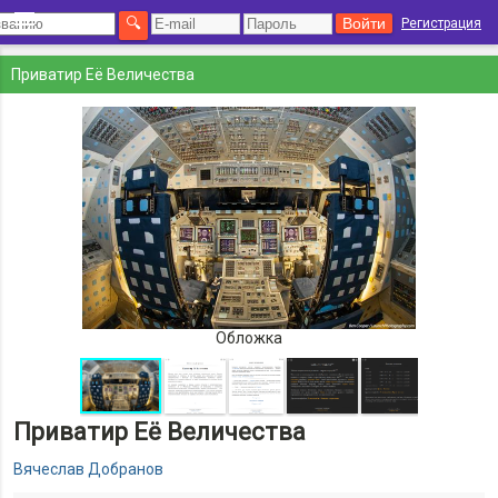
Регистрация
Приватир Её Величества
Обложка
Приватир Её Величества
Вячеслав Добранов