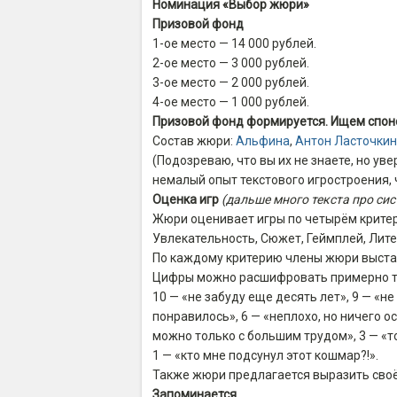
Номинация «Выбор жюри»
Призовой фонд
1-ое место — 14 000 рублей.
2-ое место — 3 000 рублей.
3-ое место — 2 000 рублей.
4-ое место — 1 000 рублей.
Призовой фонд формируется. Ищем спон
Состав жюри:
Альфина
,
Антон Ласточкин
(Подозреваю, что вы их не знаете, но у
немалый опыт текстового игростроения, 
Оценка игр
(дальше много текста про сис
Жюри оценивает игры по четырём крите
Увлекательность, Сюжет, Геймплей, Лите
По каждому критерию члены жюри выстав
Цифры можно расшифровать примерно т
10 — «не забуду еще десять лет», 9 — «не
понравилось», 6 — «неплохо, но ничего ос
можно только с большим трудом», 3 — «тос
1 — «кто мне подсунул этот кошмар?!».
Также жюри предлагается выразить своё
Запоминается…