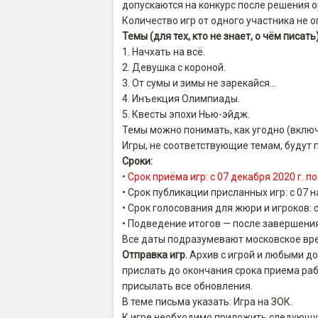
допускаются на конкурс после решения о
Количество игр от одного участника не о
Темы (для тех, кто не знает, о чём писать)
1. Начхать на всё.
2. Девушка с короной.
3. От сумы и зимы не зарекайся…
4. Инъекция Олимпиады.
5. Квесты эпохи Нью-эйдж.
Темы можно понимать, как угодно (вклю
Игры, не соответствующие темам, будут п
Сроки:
• Срок приёма игр: с 07 декабря 2020 г. п
• Срок публикации присланных игр: с 07 н
• Срок голосования для жюри и игроков: 
• Подведение итогов — после завершени
Все даты подразумевают московское вр
Отправка игр.
Архив с игрой и любыми д
прислать до окончания срока приема рабо
присылать все обновления.
В теме письма указать: Игра на ЗОК.
К игре необходимо приложить следующ