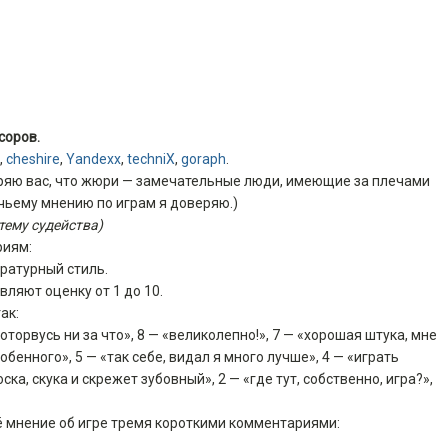
соров.
,
cheshire
,
Yandexx
,
techniX
,
goraph
.
веряю вас, что жюри — замечательные люди, имеющие за плечами
чьему мнению по играм я доверяю.)
тему судейства)
риям:
ратурный стиль.
ляют оценку от 1 до 10.
ак:
 оторвусь ни за что», 8 — «великолепно!», 7 — «хорошая штука, мне
обенного», 5 — «так себе, видал я много лучше», 4 — «играть
ка, скука и скрежет зубовный», 2 — «где тут, собственно, игра?»,
 мнение об игре тремя короткими комментариями: