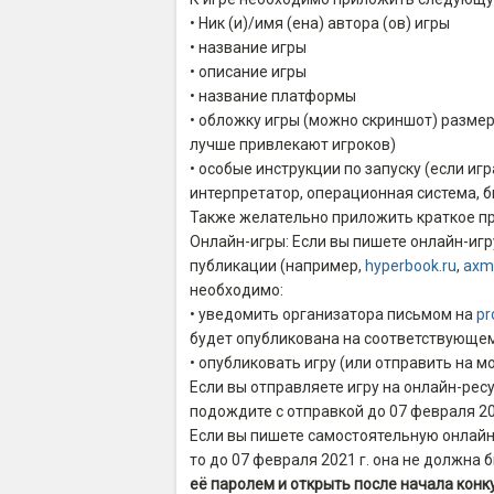
• Ник (и)/имя (ена) автора (ов) игры
• название игры
• описание игры
• название платформы
• обложку игры (можно скриншот) размер
лучше привлекают игроков)
• особые инструкции по запуску (если и
интерпретатор, операционная система, би
Также желательно приложить краткое пр
Онлайн-игры: Если вы пишете онлайн-и
публикации (например,
hyperbook.ru
,
axm
необходимо:
• уведомить организатора письмом на
pr
будет опубликована на соответствующе
• опубликовать игру (или отправить на м
Если вы отправляете игру на онлайн-рес
подождите с отправкой до 07 февраля 20
Если вы пишете самостоятельную онлайн
то до 07 февраля 2021 г. она не должна 
её паролем и открыть после начала конк