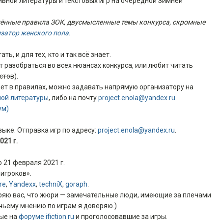
ивной литературы и текстовых игр на очередной Зимней
влённые правила ЗОК, двусмысленные темы конкурса, скромные
затор женского пола.
ть, и для тех, кто и так всё знает.
т разобраться во всех нюансах конкурса, или любит читать
стов
).
вет в правилах, можно задавать напрямую организатору на
ной литературы
, либо на почту
project.enola@yandex.ru
.
ум)
зыке. Отправка игр по адресу:
project.enola@yandex.ru
.
021 г.
о 21 февраля 2021 г.
игроков».
re
,
Yandexx
,
techniX
,
goraph
.
веряю вас, что жюри — замечательные люди, имеющие за плечами
чьему мнению по играм я доверяю.)
ные на
форуме ifiction.ru
и проголосовавшие за игры.