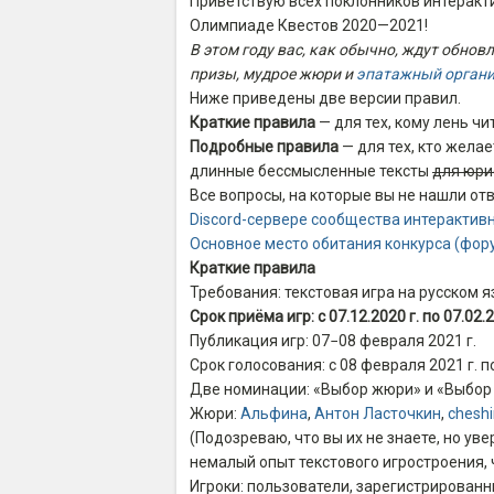
Приветствую всех поклонников интеракт
Олимпиаде Квестов 2020—2021!
В этом году вас, как обычно, ждут обно
призы, мудрое жюри и
эпатажный органи
Ниже приведены две версии правил.
Краткие правила
— для тех, кому лень чита
Подробные правила
— для тех, кто желае
длинные бессмысленные тексты
для юри
Все вопросы, на которые вы не нашли от
Discord-сервере сообщества интерактив
Основное место обитания конкурса (фор
Краткие правила
Требования: текстовая игра на русском я
Срок приёма игр: с 07.12.2020 г. по 07.02.2
Публикация игр: 07−08 февраля 2021 г.
Срок голосования: с 08 февраля 2021 г. п
Две номинации: «Выбор жюри» и «Выбор 
Жюри:
Альфина
,
Антон Ласточкин
,
cheshi
(Подозреваю, что вы их не знаете, но у
немалый опыт текстового игростроения, 
Игроки: пользователи, зарегистрирован