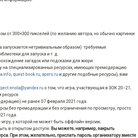
ом от 300×300 пикселей (по желанию автора, но обычно картинки
гра запускается нетривиальным образом): требуемые
блиотеки для запуска и т. д.
охождение загадок или подсказки для жюри.
гру на специализированных ресурсах, имеющих премодерацию
a.info
,
quest-book.ru
,
apero.ru
и другие подобные ресурсы), вам
oject.enola@yandex.ru
о том, что игра, участвующая в ЗОК 20−21,
м ресурсе
одерацию) не ранее 07 февраля 2021 года.
урсы без премодерации и без ограничения по просмотру, просто
21 года.
-игру, у которой не может быть оффлайн-версии,
быть в открытом доступе.
Вы можете, например, закрыть
урса. При этом, желательно, прислать пароль организатору вместе