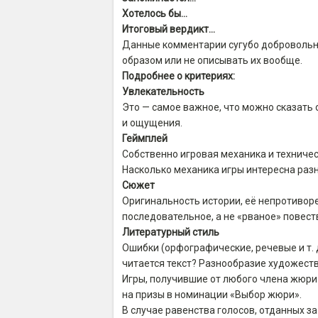
Хотелось бы…
Итоговый вердикт…
Данные комментарии сугубо добровольны
образом или не описывать их вообще.
Подробнее о критериях:
Увлекательность
Это — самое важное, что можно сказать 
и ощущения.
Геймплей
Собственно игровая механика и техничес
Насколько механика игры интересна раз
Сюжет
Оригинальность истории, её непротиворе
последовательное, а не «рваное» повеств
Литературный стиль
Ошибки (орфографические, речевые и т. д
читается текст? Разнообразие художеств
Игры, получившие от любого члена жюри 
на призы в номинации «Выбор жюри».
В случае равенства голосов, отданных з