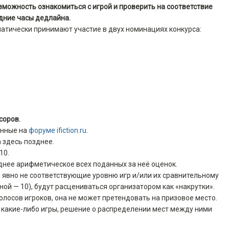
озможность ознакомиться с игрой и проверить на соответствие
едние часы дедлайна.
атически принимают участие в двух номинациях конкурса:
соров.
анные на
форуме ifiction.ru
.
 здесь позднее.
10.
еднее арифметическое всех поданных за неё оценок.
ли явно не соответствующие уровню игр и/или их сравнительному
дной — 10), будут расцениваться организатором как «накрутки».
голосов игроков, она не может претендовать на призовое место.
а какие-либо игры, решение о распределении мест между ними