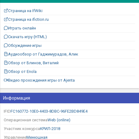
Страница на IfWiki
Страница на ifiction.ru
Играть онлайн
Скачать игру (HTML)
Обсуждение игры
Аудиообзор от Гаджимурадов, Алик
Обзор от Блинов, Виталий
Обзор от Enola
Видео прохождения игры от Ajenta
Информация
IFID
FC160772-10E0-4403-8DBC-96FE2BD849E4
Операционная система
Web (online)
Участник конкурса
КРИЛ-2018
Управление
Менюшная