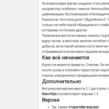
Не всем в мире магии суждено стать ве
колдовству особенно тяжела. Неспособ
цивилизации, беспомощные и беззащитны
Корела не тяготила доля “обделённого”
только на себя порой обращали его слаб
которыми отступали другие.
Тревожные вести из южных земель подт
вдруг иссяк, а местные жители погибли 
добыча, за которой начали охоту многие
отправившегося на новое задание вождя
Как всё начинается
Корел не верил в приметы. Совсем. Он н
после грозы и спокойно переступал чере
стрелы определённо предвещали непри
Дополнительно
Актуальная версия квеста 2.1 доступна 
Квестбук
соответствует версии 1.3
Версии
См. также
сторигейм-версию