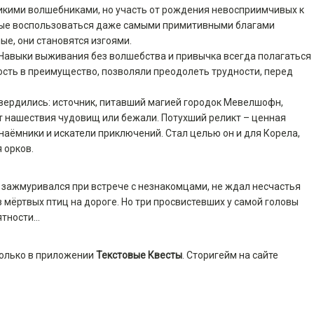
ликими волшебниками, но участь от рождения невосприимчивых к
ные воспользоваться даже самыми примитивными благами
е, они становятся изгоями.
. Навыки выживания без волшебства и привычка всегда полагаться
ость в преимущество, позволяли преодолеть трудности, перед
вердились: источник, питавший магией городок Мевелшофн,
от нашествия чудовищ или бежали. Потухший реликт – ценная
 наёмники и искатели приключений. Стал целью он и для Корела,
 орков.
е зажмуривался при встрече с незнакомцами, не ждал несчастья
з мёртвых птиц на дороге. Но три просвистевших у самой головы
ятности…
только в приложении
Текстовые Квесты
. Сторигейм на сайте