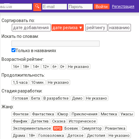
Регистрация
Сортировать по:
дате добавления
дате релиза
▼
рейтингу
названию
Искать по словам:
Только в названиях
Возрастной рейтинг:
16+
18+
14+
12+
6+
0+
Не указано
Продолжительность:
1,5 часа
10 мин.
Не указано
Стадия разработки:
Готовая
Бета
В разработке
Демо
Не указано
Жанр:
Фэнтези
Фантастика
Юмор
Приключения
Мистика
Ужасы
Фанфик
Детектив
Сказка
Историческое
Экспериментальное
RPG
Боевик
Симулятор
Романтика
Драма
18+
Головоломка
Детское
Дистопия
Не указано