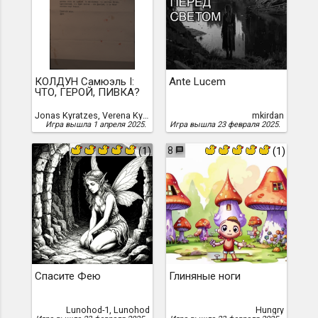
КОЛДУН Самюэль I:
Ante Lucem
ЧТО, ГЕРОЙ, ПИВКА?
Jonas Kyratzes, Verena Kyratzes
mkirdan
Игра вышла 1 апреля 2025.
Игра вышла 23 февраля 2025.
7
8
(1)
(1)
Спасите Фею
Глиняные ноги
Lunohod-1, Lunohod
Hungry