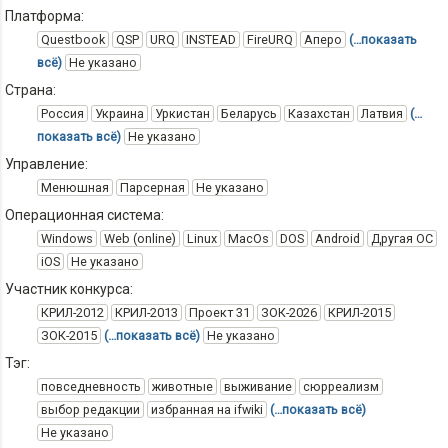
Платформа:
Questbook
QSP
URQ
INSTEAD
FireURQ
Аперо
(…показать
всё)
Не указано
Страна:
Россия
Украина
Уркистан
Беларусь
Казахстан
Латвия
(…
показать всё)
Не указано
Управление:
Менюшная
Парсерная
Не указано
Операционная система:
Windows
Web (online)
Linux
MacOs
DOS
Android
Другая ОС
iOS
Не указано
Участник конкурса:
КРИЛ-2012
КРИЛ-2013
Проект 31
ЗОК-2026
КРИЛ-2015
ЗОК-2015
(…показать всё)
Не указано
Тэг:
повседневность
животные
выживание
сюрреализм
выбор редакции
избранная на ifwiki
(…показать всё)
Не указано