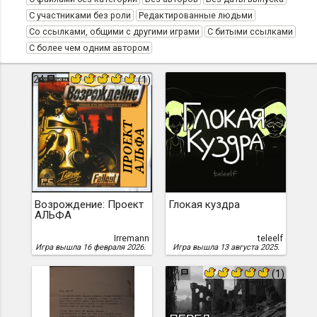
С участниками без роли
Редактированные людьми
Со ссылками, общими с другими играми
С битыми ссылками
С более чем одним автором
24
(1)
Возрождение: Проект
Глокая куздра
АЛЬФА
Irremann
teleelf
Игра вышла 16 февраля 2026.
Игра вышла 13 августа 2025.
17
(1)