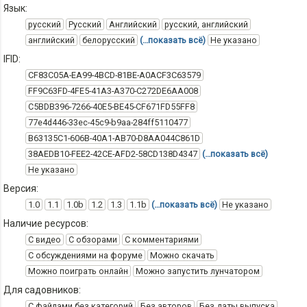
Язык:
русский
Русский
Английский
русский, английский
английский
белорусский
(…показать всё)
Не указано
IFID:
CF83C05A-EA99-4BCD-81BE-A0ACF3C63579
FF9C63FD-4FE5-41A3-A370-C272DE6AA008
C5BDB396-7266-40E5-BE45-CF671FD55FF8
77e4d446-33ec-45c9-b9aa-284ff5110477
B63135C1-606B-40A1-AB70-D8AA044C861D
38AEDB10-FEE2-42CE-AFD2-58CD138D4347
(…показать всё)
Не указано
Версия:
1.0
1.1
1.0b
1.2
1.3
1.1b
(…показать всё)
Не указано
Наличие ресурсов:
С видео
С обзорами
С комментариями
С обсуждениями на форуме
Можно скачать
Можно поиграть онлайн
Можно запустить лунчатором
Для садовников:
С файлами без категорий
Без авторов
Без даты выпуска