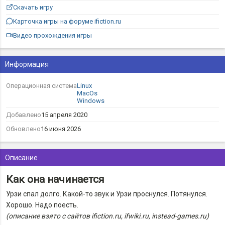
Скачать игру
Карточка игры на форуме ifiction.ru
Видео прохождения игры
Информация
Операционная система
Linux
MacOs
Windows
Добавлено
15 апреля 2020
Обновлено
16 июня 2026
Описание
Как она начинается
Урзи спал долго. Какой-то звук и Урзи проснулся. Потянулся.
Хорошо. Надо поесть.
(описание взято с сайтов ifiction.ru, ifwiki.ru, instead-games.ru)