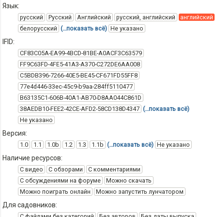
Язык:
русский
Русский
Английский
русский, английский
английский
белорусский
(…показать всё)
Не указано
IFID:
CF83C05A-EA99-4BCD-81BE-A0ACF3C63579
FF9C63FD-4FE5-41A3-A370-C272DE6AA008
C5BDB396-7266-40E5-BE45-CF671FD55FF8
77e4d446-33ec-45c9-b9aa-284ff5110477
B63135C1-606B-40A1-AB70-D8AA044C861D
38AEDB10-FEE2-42CE-AFD2-58CD138D4347
(…показать всё)
Не указано
Версия:
1.0
1.1
1.0b
1.2
1.3
1.1b
(…показать всё)
Не указано
Наличие ресурсов:
С видео
С обзорами
С комментариями
С обсуждениями на форуме
Можно скачать
Можно поиграть онлайн
Можно запустить лунчатором
Для садовников:
С файлами без категорий
Без авторов
Без даты выпуска