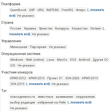
Платформа:
Questbook
QSP
URQ
INSTEAD
FireURQ
Аперо
(…показать
всё)
Не указано
Страна:
Россия
Украина
Уркистан
Беларусь
Казахстан
Латвия
(…
показать всё)
Не указано
Управление:
Менюшная
Парсерная
Не указано
Операционная система:
Windows
Web (online)
Linux
MacOs
DOS
Android
Другая ОС
iOS
Не указано
Участник конкурса:
КРИЛ-2012
КРИЛ-2013
Проект 31
ЗОК-2026
КРИЛ-2015
ЗОК-2015
(…показать всё)
Не указано
Тэг:
повседневность
животные
выживание
сюрреализм
выбор редакции
избранная на ifwiki
(…показать всё)
Не указано