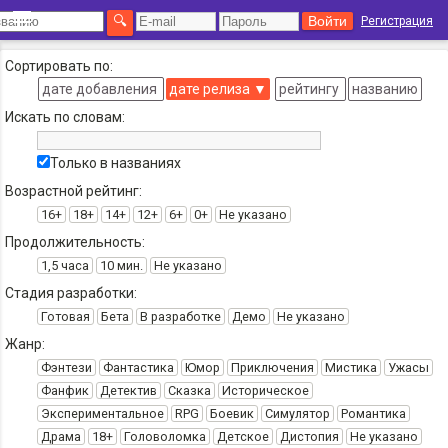
Регистрация
Сортировать по:
дате добавления
дате релиза
▼
рейтингу
названию
Искать по словам:
Только в названиях
Возрастной рейтинг:
16+
18+
14+
12+
6+
0+
Не указано
Продолжительность:
1,5 часа
10 мин.
Не указано
Стадия разработки:
Готовая
Бета
В разработке
Демо
Не указано
Жанр:
Фэнтези
Фантастика
Юмор
Приключения
Мистика
Ужасы
Фанфик
Детектив
Сказка
Историческое
Экспериментальное
RPG
Боевик
Симулятор
Романтика
Драма
18+
Головоломка
Детское
Дистопия
Не указано