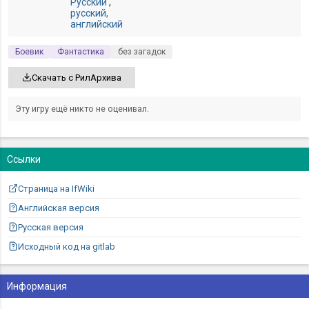
Русский
,
русский,
английский
Боевик
Фантастика
без загадок
Скачать с РилАрхива
Эту игру ещё никто не оценивал.
Ссылки
Страница на IfWiki
Английская версия
Русская версия
Исходный код на gitlab
Информация