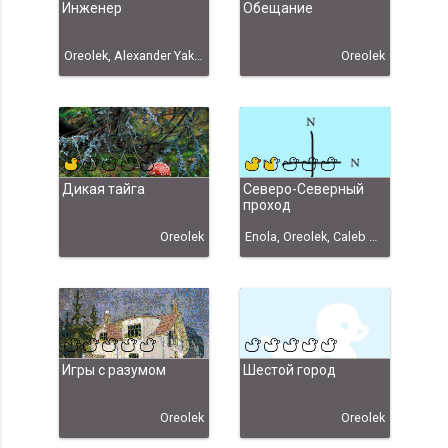
Инженер
Обещание
Oreolek, Alexander Yakovlev
Oreolek
Дикая тайга
Северо-Северный
проход
Oreolek
Enola, Oreolek, Caleb Wilson
Игры с разумом
Шестой город
Oreolek
Oreolek