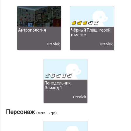
Антропология
Чёрный Плащ: герой
в маске
Oreolek
Oreolek
Понедельник.
Эпизод 1
Oreolek
Персонаж
(всего 1 игра)