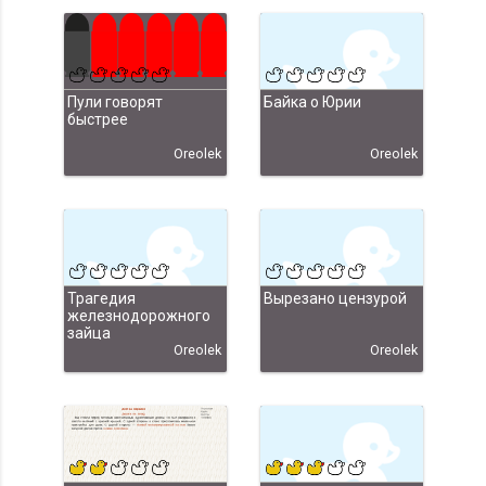
Пули говорят
Байка о Юрии
быстрее
Oreolek
Oreolek
Трагедия
Вырезано цензурой
железнодорожного
зайца
Oreolek
Oreolek