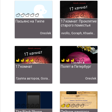
Пасьянс на Twine
17 комнат: Проклятие
старого поместья
Oreolek
vvollo, Goraph, Khaelenmore, techniX, Enola, Айвазян, Артур, yandexx, Артамонов, Антон, Добранов, Вячеслав, Косых, Пётр, qwerty, Irremann, Ajenta, Librarian Oak, Zlobot, Ласточкин, Антон, blinovvi, spline1986, Oreolek, vvollo + авторы оригинала, Cheshire, hugeping, Антон Артамонов, Артур Айвазян
17 комнат
Полёт в Петербург
Группа авторов, Goraph, Khaelenmore, techniX, Enola, Айвазян, Артур, yandexx, Добранов, Вячеслав, Косых, Пётр, qwerty, Irremann, Ajenta, Librarian Oak, Zlobot, Ласточкин, Антон, blinovvi, spline1986, Oreolek, Cheshire, Антон Артамонов, Артур Айвазян, hugeping
Oreolek
The Black Phone
Пейзаж занятого