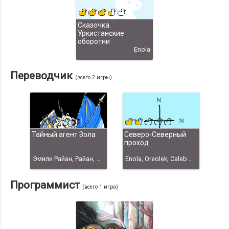
Сказочка.
Уркистанские
оборотни
Enola
Переводчик
(всего 2 игры)
Тайный агент Зола
Северо-Северный
проход
Эмили Райан, Райан, Эмили
Enola, Oreolek, Caleb Wilson
Программист
(всего 1 игра)