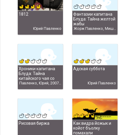
1812
Фантазии капитана
Блуда: Тайна желтой
жабы
Юрий Павленко
Жорж Павленко, Мишель Федотов, Михаил Федотов скачать
Хроники капитана
Адская суббота
Блуда: Тайна
китайского чая со
льдом
Павленко, Юрий, 2007 год
Юрий Павленко
Рисовая биржа
Как видра йожык и
койот бъолку
помахали