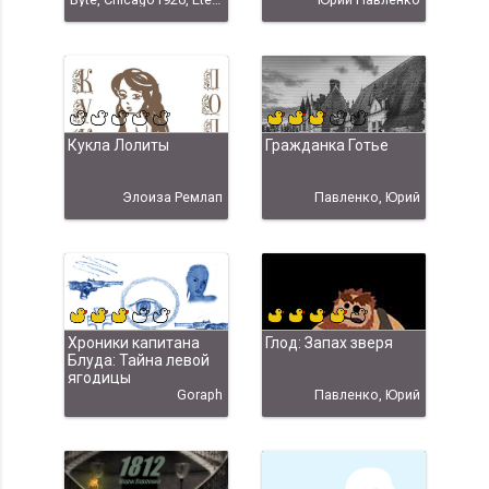
Годом!!!"
Кукла Лолиты
Гражданка Готье
Элоиза Ремлап
Павленко, Юрий
Хроники капитана
Глод: Запах зверя
Блуда: Тайна левой
ягодицы
Goraph
Павленко, Юрий