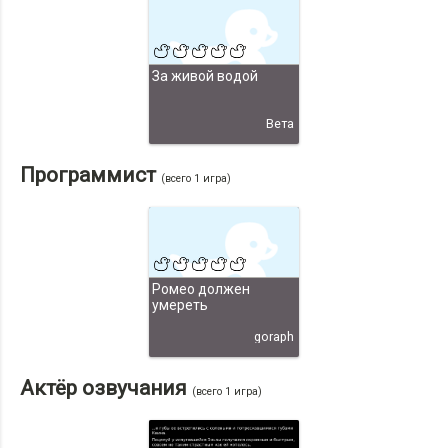
За живой водой
Вета
Программист
(всего 1 игра)
Ромео должен
умереть
goraph
Актёр озвучания
(всего 1 игра)