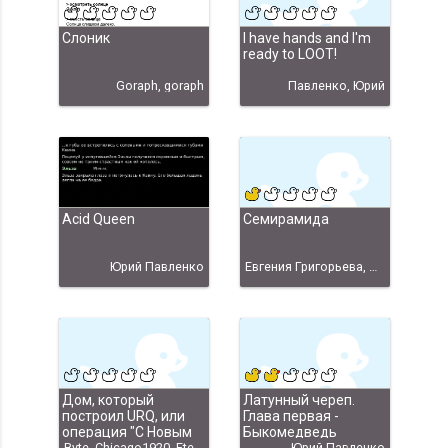
Слоник
I have hands and I'm
ready to LOOT!
Goraph, goraph
Павленко, Юрий
Acid Queen
Семирамида
Юрий Павленко
Евгения Григорьева, Юрий Павленко /под псевдонимом Евгения Григорьева/
Дом, который
Латунный череп.
построил URQ, или
Глава первая -
операция "С Новым
Быкомедведь
Byte, Chicago1920, Eten, fireton, Goraph, Korwin, noname, ZombX, Александр Граф, Евг, Nansi, С Новым Годом-2009"
Юрий Павленко