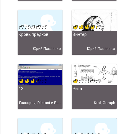
Кровь предков
Винтер
Юрий Павленко
Юрий Павленко
42
Рига
Главврач, Diletant и Вася Морозов
Krol, Goraph