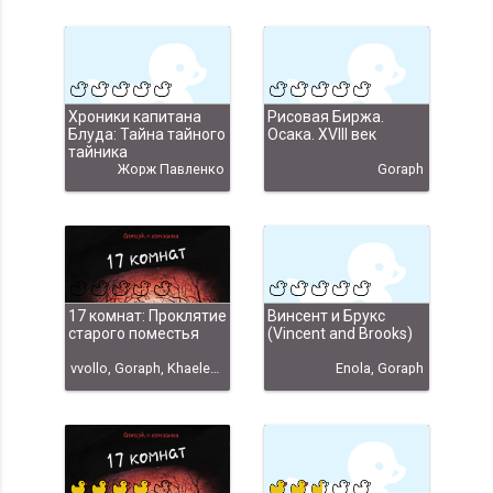
Хроники капитана
Рисовая Биржа.
Блуда: Тайна тайного
Осака. XVIII век
тайника
Жорж Павленко
Goraph
17 комнат: Проклятие
Винсент и Брукс
старого поместья
(Vincent and Brooks)
vvollo, Goraph, Khaelenmore, techniX, Enola, Айвазян, Артур, yandexx, Артамонов, Антон, Добранов, Вячеслав, Косых, Пётр, qwerty, Irremann, Ajenta, Librarian Oak, Zlobot, Ласточкин, Антон, blinovvi, spline1986, Oreolek, vvollo + авторы оригинала, Cheshire, hugeping, Антон Артамонов, Артур Айвазян
Enola, Goraph