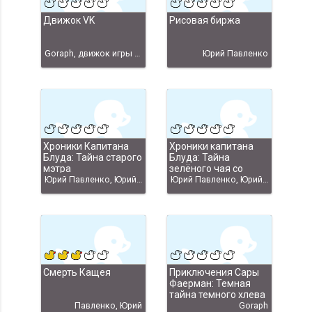
Движок VK
Рисовая биржа
Goraph, движок игры "Хроники Капитана Блуда: Тайна левой ягодицы"
Юрий Павленко
Хроники Капитана
Хроники капитана
Блуда: Тайна старого
Блуда: Тайна
мэтра
зелёного чая со
Юрий Павленко, Юрий Павленко скачать
льдом
Юрий Павленко, Юрий Павленко скачать
Смерть Кащея
Приключения Сары
Фаерман: Темная
тайна темного хлева
Павленко, Юрий
Goraph