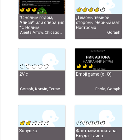
"С новым годом,
Демоны темной
Алиса!" или операция
стороны: Черный маг
*С Новым
Ностромо
Годом-2011!*
Ajenta Arrow, Chicago1920, Goraph, Вета, Евг, Серый Волк, Алиса!" Ajenta Arrow, С Новым Годом-2011" или "С новым годом
Goraph
2Vic
Emoji game (o_O)
Goraph, Korwin, Terracon, Евг
Enola, Goraph
Золушка
Фантазии капитана
Блуда: Тайна