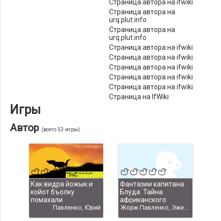
Страница автора на ifwiki
Страница автора на
urq.plut.info
Страница автора на
urq.plut.info
Страница автора на ifwiki
Страница автора на ifwiki
Страница автора на ifwiki
Страница автора на ifwiki
Страница автора на ifwiki
Страница на IfWiki
Игры
Автор
(всего 52 игры)
Как видра йожык и
Фантазии капитана
койот бъолку
Блуда: Тайна
помахали
африканского
Павленко, Юрий
бумеранга
Жорж Павленко, Эжен Бычков, Даниэль Мазаев