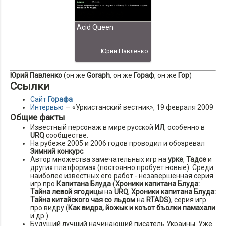
Acid Queen
Юрий Павленко
Юрий Павленко
(он же
Goraph
, он же
Гораф
, он же
Гор
)
Ссылки
Сайт
Горафа
Интервью
— «Уркистанский вестник», 19 февраля 2009
Общие факты
Известный персонаж в мире русской
ИЛ
, особенно в
URQ
сообществе.
На рубеже 2005 и 2006 годов проводил и обозревал
Зимний конкурс
.
Автор множества замечательных игр на
урке
,
Тадсе
и
других платформах (постоянно пробует новые). Среди
наиболее известных его работ - незавершенная серия
игр про
Капитана Блуда
(
Хроники капитана Блуда:
Тайна левой ягодицы
на
URQ
,
Хроники капитана Блуда:
Тайна китайского чая со льдом
на
RTADS
), серия игр
про видру (
Как видра, йожык и коъот бъолки памахали
и др.).
Будущий лучший начинающий писатель Украины. Уже