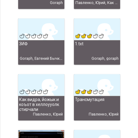
Goraph
Павленко, Юрий, Как видра, йожык, коъот..." Юрий Павленко
ЗИФ
1.txt
Goraph, Евгений Бычков
Goraph, goraph
Как видра, йожык и
Трансмутация
коъот в хеллоууолк
стирчали
Павленко, Юрий
Павленко, Юрий