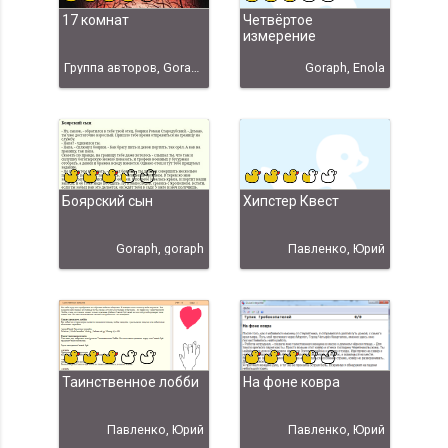
17 комнат
Четвёртое
измерение
Группа авторов, Goraph, Khaelenmore, techniX, Enola, Айвазян, Артур, yandexx, Добранов, Вячеслав, Косых, Пётр, qwerty, Irremann, Ajenta, Librarian Oak, Zlobot, Ласточкин, Антон, blinovvi, spline1986, Oreolek, Cheshire, Антон Артамонов, Артур Айвазян, hugeping
Goraph, Enola
Боярский сын
Хипстер Квест
Goraph, goraph
Павленко, Юрий
Таинственное лобби
На фоне ковра
Павленко, Юрий
Павленко, Юрий