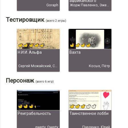
африканского
Goraph
бумеранга
Жорж Павленко, Эжен Бычков, Даниэль Мазаев, Тайна африканского бумеранга" Zer, Даниил Мазаев скачать
Тестировщик
(всего 2 игры)
Н.И.И. Альфа
Вахта
Сергей Можайский, Сергей “techniX” Можайский
Косых, Пётр
Персонаж
(всего 6 игр)
Реиграбельность
Таинственное лобби
qwerty, Qwerty
Павленко, Юрий