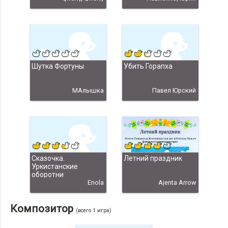
Шутка Фортуны
Убить Горапха
МАлышка
Павел Юрский
Сказочка.
Летний праздник
Уркистанские
оборотни
Enola
Ajenta Arrow
Композитор
(всего 1 игра)