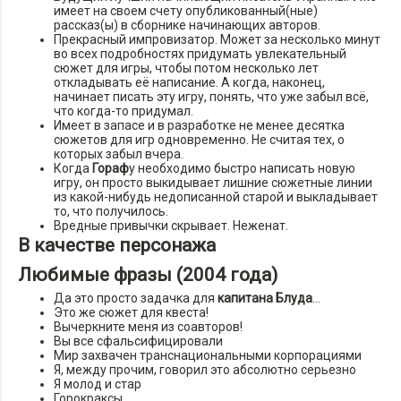
имеет на своем счету опубликованный(ные)
рассказ(ы) в сборнике начинающих авторов.
Прекрасный импровизатор. Может за несколько минут
во всех подробностях придумать увлекательный
сюжет для игры, чтобы потом несколько лет
откладывать её написание. А когда, наконец,
начинает писать эту игру, понять, что уже забыл всё,
что когда-то придумал.
Имеет в запасе и в разработке не менее десятка
сюжетов для игр одновременно. Не считая тех, о
которых забыл вчера.
Когда
Гораф
у необходимо быстро написать новую
игру, он просто выкидывает лишние сюжетные линии
из какой-нибудь недописанной старой и выкладывает
то, что получилось.
Вредные привычки скрывает. Неженат.
В качестве персонажа
Любимые фразы (2004 года)
Да это просто задачка для
капитана Блуда
…
Это же сюжет для квеста!
Вычеркните меня из соавторов!
Вы все сфальсифицировали
Мир захвачен транснациональными корпорациями
Я, между прочим, говорил это абсолютно серьезно
Я молод и стар
Горокраксы