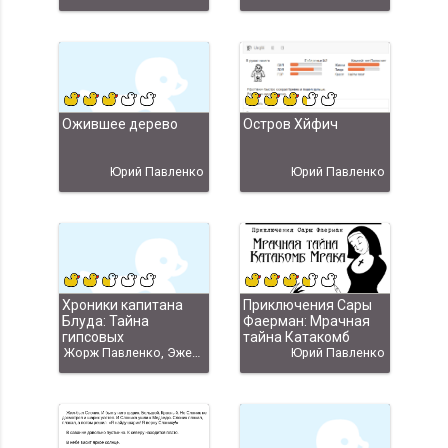
Ожившее дерево
Остров Хйфич
Юрий Павленко
Юрий Павленко
Хроники капитана
Приключения Сары
Блуда: Тайна
Фаерман: Мрачная
гипсовых
тайна Катакомб
фаллоимитаторов
Жорж Павленко, Эжен Бычков, goraph, Евгений Бычков скачать
Мрака
Юрий Павленко