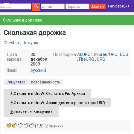
Регистрация
Скользкая дорожка
Скользкая дорожка
Cheshire
,
Лемурка
Дата
30
Платформа:
AkURQ1.28pre6/URQ_DOS
выхода:
декабря
,
FireURQ
,
URQ
2009
Язык:
русский
Симулятор
повседневность
Открыть в UrqW: Скачать с РилАрхива
Открыть в UrqW: Архив для интерпретатора URQ
Скачать с РилАрхива
(1,5)
(2 оценки)