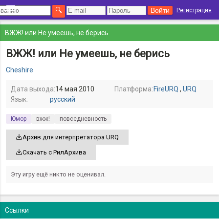
Регистрация
ВЖЖ! или Не умеешь, не берись
ВЖЖ! или Не умеешь, не берись
Cheshire
Дата выхода:
14 мая 2010
Платформа:
FireURQ
,
URQ
Язык:
русский
Юмор
вжж!
повседневность
Архив для интерпретатора URQ
Скачать с РилАрхива
Эту игру ещё никто не оценивал.
Ссылки