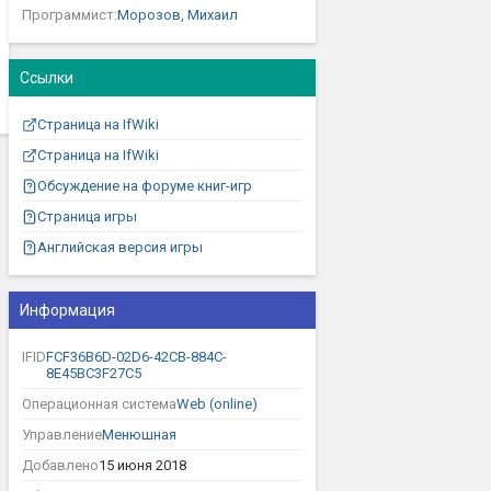
Программист:
Морозов, Михаил
Ссылки
Страница на IfWiki
Страница на IfWiki
Обсуждение на форуме книг-игр
Страница игры
Английская версия игры
Информация
IFID
FCF36B6D-02D6-42CB-884C-
8E45BC3F27C5
Операционная система
Web (online)
Управление
Менюшная
Добавлено
15 июня 2018