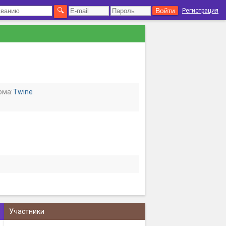
Регистрация
рма:
Twine
Участники