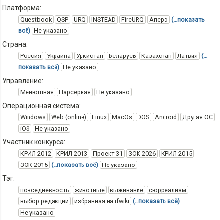
Платформа:
Questbook
QSP
URQ
INSTEAD
FireURQ
Аперо
(…показать
всё)
Не указано
Страна:
Россия
Украина
Уркистан
Беларусь
Казахстан
Латвия
(…
показать всё)
Не указано
Управление:
Менюшная
Парсерная
Не указано
Операционная система:
Windows
Web (online)
Linux
MacOs
DOS
Android
Другая ОС
iOS
Не указано
Участник конкурса:
КРИЛ-2012
КРИЛ-2013
Проект 31
ЗОК-2026
КРИЛ-2015
ЗОК-2015
(…показать всё)
Не указано
Тэг:
повседневность
животные
выживание
сюрреализм
выбор редакции
избранная на ifwiki
(…показать всё)
Не указано