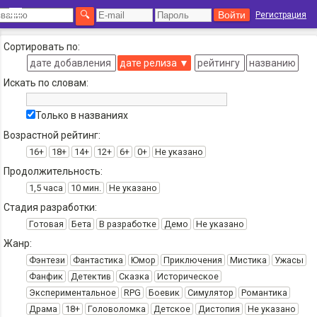
Регистрация
Сортировать по:
дате добавления
дате релиза
▼
рейтингу
названию
Искать по словам:
Только в названиях
Возрастной рейтинг:
16+
18+
14+
12+
6+
0+
Не указано
Продолжительность:
1,5 часа
10 мин.
Не указано
Стадия разработки:
Готовая
Бета
В разработке
Демо
Не указано
Жанр:
Фэнтези
Фантастика
Юмор
Приключения
Мистика
Ужасы
Фанфик
Детектив
Сказка
Историческое
Экспериментальное
RPG
Боевик
Симулятор
Романтика
Драма
18+
Головоломка
Детское
Дистопия
Не указано