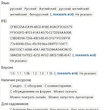
Язык:
русский
Русский
Английский
русский, английский
английский
белорусский
(…показать всё)
Не указано
IFID:
CF83C05A-EA99-4BCD-81BE-A0ACF3C63579
FF9C63FD-4FE5-41A3-A370-C272DE6AA008
C5BDB396-7266-40E5-BE45-CF671FD55FF8
77e4d446-33ec-45c9-b9aa-284ff5110477
B63135C1-606B-40A1-AB70-D8AA044C861D
38AEDB10-FEE2-42CE-AFD2-58CD138D4347
(…показать всё)
Не указано
Версия:
1.0
1.1
1.0b
1.2
1.3
1.1b
(…показать всё)
Не указано
Наличие ресурсов:
С видео
С обзорами
С комментариями
С обсуждениями на форуме
Можно скачать
Можно поиграть онлайн
Можно запустить лунчатором
Для садовников:
С файлами без категорий
Без авторов
Без даты выпуска