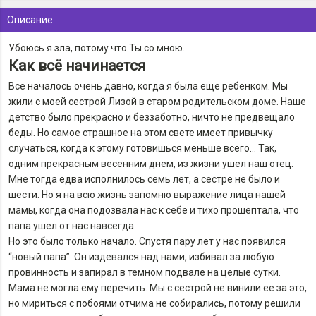
Описание
Убоюсь я зла, потому что Ты со мною.
Как всё начинается
Все началось очень давно, когда я была еще ребенком. Мы
жили с моей сестрой Лизой в старом родительском доме. Наше
детство было прекрасно и беззаботно, ничто не предвещало
беды. Но самое страшное на этом свете имеет привычку
случаться, когда к этому готовишься меньше всего… Так,
одним прекрасным весенним днем, из жизни ушел наш отец.
Мне тогда едва исполнилось семь лет, а сестре не было и
шести. Но я на всю жизнь запомню выражение лица нашей
мамы, когда она подозвала нас к себе и тихо прошептала, что
папа ушел от нас навсегда.
Но это было только начало. Спустя пару лет у нас появился
“новый папа”. Он издевался над нами, избивал за любую
провинность и запирал в темном подвале на целые сутки.
Мама не могла ему перечить. Мы с сестрой не винили ее за это,
но мириться с побоями отчима не собирались, потому решили