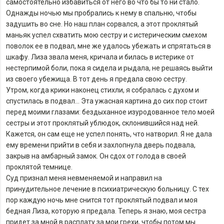
самостоятельно избавиться от него во что бы то ни стало.
Однажды ночью мы пробрались к нему в спальню, чтобы
задушить во сне. Но наш план сорвался, а этот проклятый
маньяк успел схватить мою сестру и с истерическим смехом
поволок ее в подвал, мне же удалось убежать и спрятаться в
шкафу. Лиза звала меня, кричала и билась в истерике от
нестерпимой боли, пока я сидела и рыдала, не решаясь выйти
из своего убежища. В тот день я предала свою сестру.
Утром, когда крики наконец стихли, я собралась с духом и
спустилась в подвал… Эта ужасная картина до сих пор стоит
перед моими глазами: бездыханное изуродованное тело моей
сестры и этот проклятый ублюдок, склонившийся над ней.
Кажется, он сам еще не успел понять, что натворил. Я не дала
ему времени прийти в себя и захлопнула дверь подвала,
закрыв на амбарный замок. Он сдох от голода в своей
проклятой темнице.
Суд признал меня невменяемой и направил на
принудительное лечение в психиатрическую больницу. С тех
пор каждую ночь мне снится тот проклятый подвал и моя
бедная Лиза, которую я предала. Теперь я знаю, моя сестра
придет за мной в расплату за мои грехи, чтобы потом мы