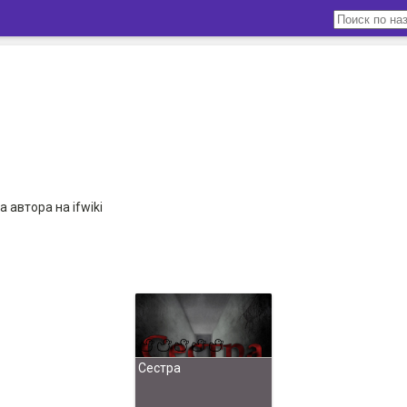
 автора на ifwiki
Сестра