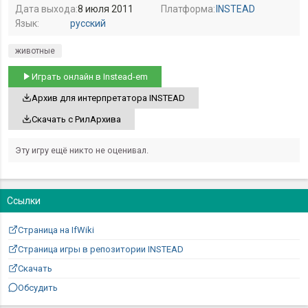
Дата выхода:
8 июля 2011
Платформа:
INSTEAD
Язык:
русский
животные
Играть онлайн в Instead-em
Архив для интерпретатора INSTEAD
Скачать с РилАрхива
Эту игру ещё никто не оценивал.
Ссылки
Страница на IfWiki
Страница игры в репозитории INSTEAD
Скачать
Обсудить