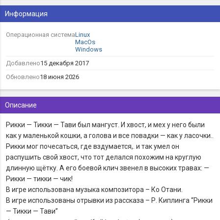
Информация
Операционная система
Linux
MacOs
Windows
Добавлено
15 декабря 2017
Обновлено
18 июня 2026
Описание
Рикки — Тикки — Тави был мангуст. И хвост, и мех у него были
как у маленькой кошки, а голова и все повадки — как у ласочки..
Рикки мог почесаться, где вздумается,. и так умел он
распушить свой хвост, что тот делался похожим на круглую
длинную щётку. А его боевой клич звенел в высоких травах: —
Рикки — тикки — чик!
В игре использована музыка композитора – Ко Отани.
В игре использованы отрывки из рассказа – Р. Киплинга “Рикки
— Тикки — Тави”