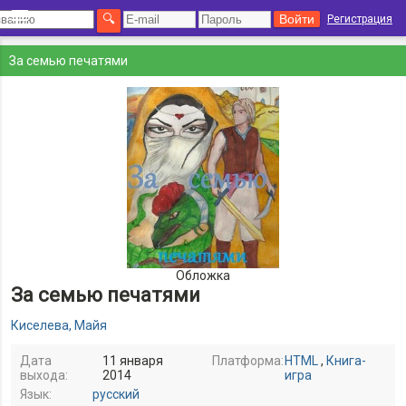
Регистрация
За семью печатями
Обложка
За семью печатями
Киселева, Майя
Дата
11 января
Платформа:
HTML
,
Книга-
выхода:
2014
игра
Язык:
русский