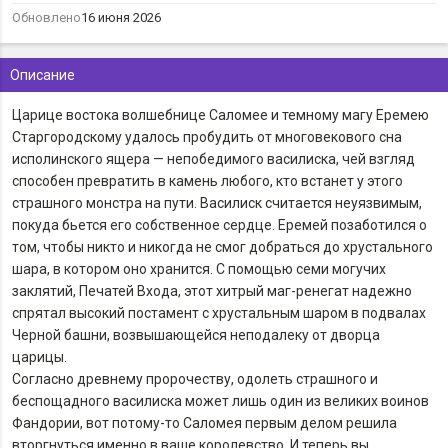
Обновлено
16 июня 2026
Описание
Царице востока волшебнице Саломее и темному магу Еремею
Старгородскому удалось пробудить от многовекового сна
исполинского ящера — непобедимого василиска, чей взгляд
способен превратить в камень любого, кто встанет у этого
страшного монстра на пути. Василиск считается неуязвимым,
покуда бьется его собственное сердце. Еремей позаботился о
том, чтобы никто и никогда не смог добраться до хрустального
шара, в котором оно хранится. С помощью семи могучих
заклятий, Печатей Входа, этот хитрый маг-ренегат надежно
спрятал высокий постамент с хрустальным шаром в подвалах
Черной башни, возвышающейся неподалеку от дворца
царицы.
Согласно древнему пророчеству, одолеть страшного и
беспощадного василиска может лишь один из великих воинов
Фандории, вот потому-то Саломея первым делом решила
вторгнуться именно в ваше королевство. И теперь вы,